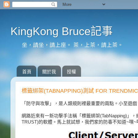
KingKong Bruce記事
坐，請坐，請上座。 茶，上茶，請上茶。
首頁
關於我
授權
標籤綁架(TABNAPPING)測試 FOR TRENDMI
「防守與攻擊」，是人類規則裡最重要的兩點。小至遊戲
網路近來有一新功擊手法稱「標籤綁架(TabNapping)」
TRUST)的軟體。馬上就試想，我們家的防毒不知道~嘿