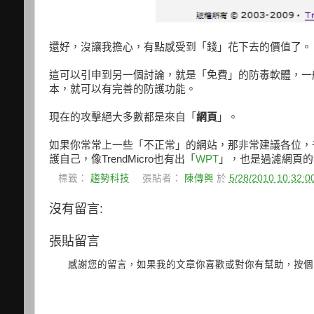
還好，沒讓我擔心，有點感受到「錢」花下去的價值了。 給Tr
這可以引申到另一個討論，就是「免費」的防毒軟體，一
本，就可以有完善的防護功能。
現在的攻擊絕大多數都是來自「
網頁
」。
如果你常常上一些「不正常」的網站，那非常建議各位，
護自己，像TrendMicro也有出「
WPT
」，也是過濾網頁的
標籤：
趨勢科技
張貼者：
陳傳興
於
5/28/2010 10:32:
沒有留言:
張貼留言
感謝您的留言，如果我的文章你喜歡或對你有幫助，按個