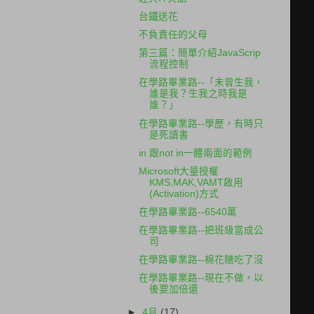
台鐵送花
不負責任的父母
第三篇：簡單介紹JavaScrip
流程控制
在學路畢業路--「未曾生我，
誰是我？生我之時我是
誰？」
在學路畢業路--學歷，有時只
是死讀書
in 跟not in一體兩面的範例
Microsoft大量授權
KMS,MAK,VAMT啟用
(Activation)方式
在學路畢業路--6540萬
在學路畢業路--把班級當成公
司
在學路畢業路--棉花糖吃了沒
在學路畢業路--現在不做，以
後要加倍還
►
4月
(17)