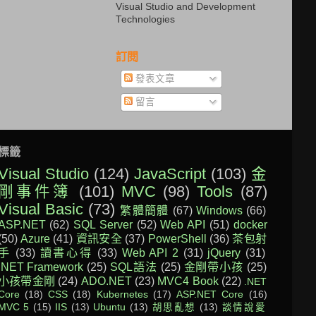
Visual Studio and Development
Technologies
訂閱
發表文章
留言
標籤
Visual Studio
(124)
JavaScript
(103)
金
剛事件簿
(101)
MVC
(98)
Tools
(87)
Visual Basic
(73)
繁體簡體
(67)
Windows
(66)
ASP.NET
(62)
SQL Server
(52)
Web API
(51)
docker
(50)
Azure
(41)
資訊安全
(37)
PowerShell
(36)
茶包射
手
(33)
讀書心得
(33)
Web API 2
(31)
jQuery
(31)
.NET Framework
(25)
SQL語法
(25)
金剛帶小孩
(25)
小孩帶金剛
(24)
ADO.NET
(23)
MVC4 Book
(22)
.NET
Core
(18)
CSS
(18)
Kubernetes
(17)
ASP.NET Core
(16)
MVC 5
(15)
IIS
(13)
Ubuntu
(13)
胡思亂想
(13)
談情說愛