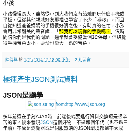
小孩
小孩慢慢長大，雖然從小到大我們沒有給她們玩什麼手機或
平板，但從其他親戚好友那裡也學會了不少「
滑功
」，而且
自從知道爸爸媽媽的手機很好滑之後，有時真的在忙，小孩
會用非常甜美的聲音說：「
那我可以玩你的手機嗎？
」沒時
間陪你們是我們的問題，通常就會妥協當個
3C保母
，但總覺
得手機螢幕太小，要滑也滑大一點的螢幕。
陳傳興
於
1/21/2014 12:18:00 下午
2 則留言:
極速產生JSON測試資料
JSON是顯學
from:http://www.json.org
多年前還在手刻AJAX時，前端後端要進行資料交換還是很辛
苦的事。後來發現
JSON
這個好物，不過那個年代（也不過三
年前）不管是瀏覽器或是伺服器端的JSON環境都還不太成