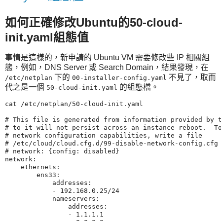
如何正確修改Ubuntu的50-cloud-
init.yaml組態值
事情是這樣的，新申請的 Ubuntu VM 需要修改些 IP 相關組
態，例如，DNS Server 或 Search Domain，結果發現，在
下的
不見了，取而
/etc/netplan
00-installer-config.yaml
代之是一個
的組態檔。
50-cloud-init.yaml
cat /etc/netplan/50-cloud-init.yaml

# This file is generated from information provided by t
# to it will not persist across an instance reboot.  To
# network configuration capabilities, write a file

# /etc/cloud/cloud.cfg.d/99-disable-network-config.cfg 
# network: {config: disabled}

network:

    ethernets:

        ens33:

            addresses:

            - 192.168.0.25/24

            nameservers:

                addresses:

                - 1.1.1.1
