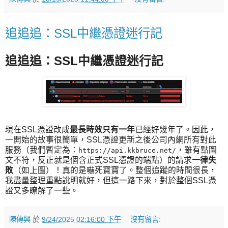
追追追：SSL中繼憑證迷行記
追追追：SSL中繼憑證迷行記
現在SSL憑證改成
最長時效只有一年
已經好幾年了。因此，
一開始的故事很簡單，SSL憑證更新之後公司內網所有對此
服務（我們暫定為：
，雖有點圖
https://api.kkbruce.net/
文不符，反正就是個含正式SSL憑證的端點）的請求
一律失
敗
（如上圖）！真的是嚇死寶寶了。整個追蹤的時間很長，
我盡量整理重點說明就好，但這一路下來，對於整個SSL憑
證又多瞭解了一些。
陳傳興
於
9/24/2025 02:16:00 下午
沒有留言: