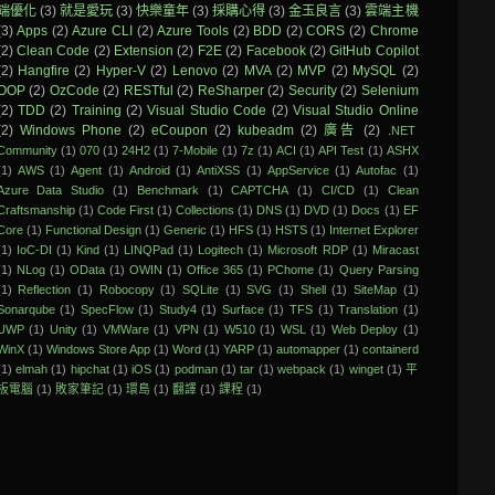
端優化
(3)
就是愛玩
(3)
快樂童年
(3)
採購心得
(3)
金玉良言
(3)
雲端主機
(3)
Apps
(2)
Azure CLI
(2)
Azure Tools
(2)
BDD
(2)
CORS
(2)
Chrome
(2)
Clean Code
(2)
Extension
(2)
F2E
(2)
Facebook
(2)
GitHub Copilot
(2)
Hangfire
(2)
Hyper-V
(2)
Lenovo
(2)
MVA
(2)
MVP
(2)
MySQL
(2)
OOP
(2)
OzCode
(2)
RESTful
(2)
ReSharper
(2)
Security
(2)
Selenium
(2)
TDD
(2)
Training
(2)
Visual Studio Code
(2)
Visual Studio Online
(2)
Windows Phone
(2)
eCoupon
(2)
kubeadm
(2)
廣告
(2)
.NET
Community
(1)
070
(1)
24H2
(1)
7-Mobile
(1)
7z
(1)
ACI
(1)
API Test
(1)
ASHX
(1)
AWS
(1)
Agent
(1)
Android
(1)
AntiXSS
(1)
AppService
(1)
Autofac
(1)
Azure Data Studio
(1)
Benchmark
(1)
CAPTCHA
(1)
CI/CD
(1)
Clean
Craftsmanship
(1)
Code First
(1)
Collections
(1)
DNS
(1)
DVD
(1)
Docs
(1)
EF
Core
(1)
Functional Design
(1)
Generic
(1)
HFS
(1)
HSTS
(1)
Internet Explorer
(1)
IoC-DI
(1)
Kind
(1)
LINQPad
(1)
Logitech
(1)
Microsoft RDP
(1)
Miracast
(1)
NLog
(1)
OData
(1)
OWIN
(1)
Office 365
(1)
PChome
(1)
Query Parsing
(1)
Reflection
(1)
Robocopy
(1)
SQLite
(1)
SVG
(1)
Shell
(1)
SiteMap
(1)
Sonarqube
(1)
SpecFlow
(1)
Study4
(1)
Surface
(1)
TFS
(1)
Translation
(1)
UWP
(1)
Unity
(1)
VMWare
(1)
VPN
(1)
W510
(1)
WSL
(1)
Web Deploy
(1)
WinX
(1)
Windows Store App
(1)
Word
(1)
YARP
(1)
automapper
(1)
containerd
(1)
elmah
(1)
hipchat
(1)
iOS
(1)
podman
(1)
tar
(1)
webpack
(1)
winget
(1)
平
板電腦
(1)
敗家筆記
(1)
環島
(1)
翻譯
(1)
課程
(1)