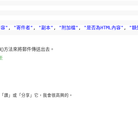
內容"
,
"寄件者"
,
"副本"
,
"附加檔"
,
"是否為HTML內容"
,
"額
end()方法來將郵件傳送出去。
上午
「讚」或「分享」它，我會很高興的。