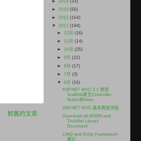
►
2014
(33)
►
2013
(56)
►
2012
(154)
▼
2011
(194)
►
12月
(16)
►
11月
(14)
►
10月
(25)
►
9月
(22)
►
8月
(17)
►
7月
(3)
▼
6月
(16)
ASP.NET MVC 3.1 使用
Scaffold產生Controller,
Action與View
ASP.NET MVC 基本開發流程
較舊的文章
Download all MSDN and
TechNet Library
Document
LINQ and Entity Framework
筆記