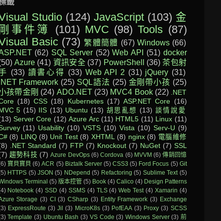
標籤
Visual Studio
(124)
JavaScript
(103)
金
剛事件簿
(101)
MVC
(98)
Tools
(87)
Visual Basic
(73)
繁體簡體
(67)
Windows
(66)
ASP.NET
(62)
SQL Server
(52)
Web API
(51)
docker
(50)
Azure
(41)
資訊安全
(37)
PowerShell
(36)
茶包射
手
(33)
讀書心得
(33)
Web API 2
(31)
jQuery
(31)
.NET Framework
(25)
SQL語法
(25)
金剛帶小孩
(25)
小孩帶金剛
(24)
ADO.NET
(23)
MVC4 Book
(22)
.NET
Core
(18)
CSS
(18)
Kubernetes
(17)
ASP.NET Core
(16)
MVC 5
(15)
IIS
(13)
Ubuntu
(13)
胡思亂想
(13)
談情說愛
(13)
Server Core
(12)
Azure Arc
(11)
HTML5
(11)
Linux
(11)
Survey
(11)
Usability
(10)
VSTS
(10)
Vista
(10)
Serv-U
(9)
C#
(8)
LINQ
(8)
Unit Test
(8)
XHTML
(8)
nginx
(8)
電腦維修
(8)
.NET Standard
(7)
FTP
(7)
Knockout
(7)
NuGet
(7)
SSL
(7)
趨勢科技
(7)
Azure DevOps
(6)
Cordova
(6)
MVVM
(6)
傳銷回憶
(6)
寶貝寶貝
(6)
ACR
(5)
Biztalk Server
(5)
CSS3
(5)
Ford Focus
(5)
Git
(5)
HTTPS
(5)
JSON
(5)
NDepend
(5)
Refactoring
(5)
Sublime Text
(5)
Windows Terminal
(5)
版本控管
(5)
Book
(4)
Calico
(4)
Design Patterns
(4)
Notebook
(4)
SSD
(4)
SSMS
(4)
TLS
(4)
Web Test
(4)
Xamarin
(4)
Azure Storage
(3)
CI
(3)
CSharp
(3)
Entity Framework
(3)
Exchange
(3)
ExpressRoute
(3)
Jil
(3)
MicroK8s
(3)
PofEAA
(3)
Proxy
(3)
SCSS
(3)
Template
(3)
Ubuntu Bash
(3)
VS Code
(3)
Windows Server
(3)
前