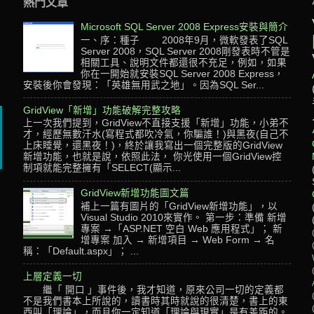
熱門文章
Microsoft SQL Server 2008 Express安裝與簡介
一、序：種子 2008年9月，微軟發表了SQL
Server 2008，SQL Server 2008剛發表時不管是
相關工具、說明文件都還很不充足，例如，如果
，
你在一開始就安裝SQL Server 2008 Express，
安裝後你會發現：「英雄無用武之地」。因為SQL Ser...
GridView「新增」功能破解完整攻略
上一次我們提到，GridView不直接支援「新增」功能，小弟不
才，經歷無數汗水(寫程式都吹冷氣，你騙誰！)與黑夜(自己不
上床睡覺，還黑夜！)，終於讓我寫出一個完整版的GridView
新增功能，也就是說，依照此法， 你光使用一個GridView控
制項就能完整擁有「SELECT(顯示...
GridView新增功能圖文篇
補上一篇有圖片的「GridView新增功能」，以
Visual Studio 2010來實作。 第一步：準備 新增
專案 →「ASP.NET 空白 Web 應用程式」； 新
增專案 加入 → 新增項目 → Web Form → 名
稱：「Default.aspx」； ...
上層定義一切
繼「 開口 」事件後，我才知道，原來公司一切的定義都
不是我們書本上所說的，讀書時其時就說的很清楚，書上的東
西叫「理論」，而且你一定知道「理論與現實」是有差距的。