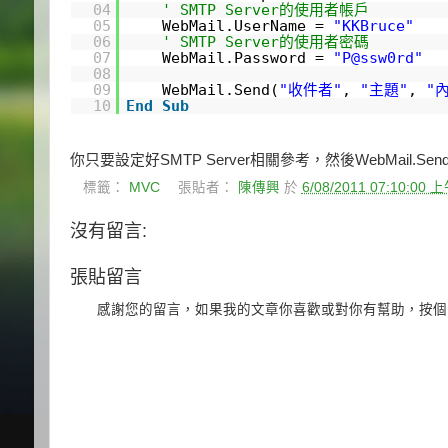
04
' SMTP Server的使用者帳戶
05
WebMail.UserName =
"KKBruce"
06
' SMTP Server的使用者密碼
07
WebMail.Password =
"P@ssw0rd"
08
09
WebMail.Send(
"收件者"
,
"主題"
,
"
10
End
Sub
你只要設定好SMTP Server相關參考，然後WebMail.S
標籤：
MVC
張貼者：
陳傳興
於
6/08/2011 07:10:00 
沒有留言:
張貼留言
感謝您的留言，如果我的文章你喜歡或對你有幫助，按個