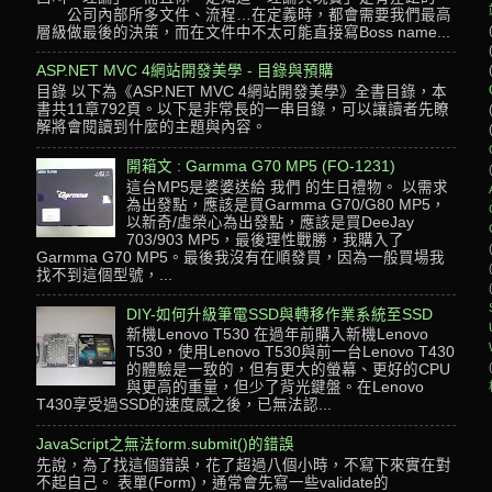
公司內部所多文件、流程…在定義時，都會需要我們最高
層級做最後的決策，而在文件中不太可能直接寫Boss name...
ASP.NET MVC 4網站開發美學 - 目錄與預購
目錄 以下為《ASP.NET MVC 4網站開發美學》全書目錄，本
書共11章792頁。以下是非常長的一串目錄，可以讓讀者先瞭
解將會閱讀到什麼的主題與內容。
開箱文 : Garmma G70 MP5 (FO-1231)
這台MP5是婆婆送給 我們 的生日禮物。 以需求
為出發點，應該是買Garmma G70/G80 MP5，
以新奇/虛榮心為出發點，應該是買DeeJay
703/903 MP5，最後理性戰勝，我購入了
Garmma G70 MP5。最後我沒有在順發買，因為一般買場我
找不到這個型號，...
DIY-如何升級筆電SSD與轉移作業系統至SSD
新機Lenovo T530 在過年前購入新機Lenovo
T530，使用Lenovo T530與前一台Lenovo T430
的體驗是一致的，但有更大的螢幕、更好的CPU
與更高的重量，但少了背光鍵盤。在Lenovo
T430享受過SSD的速度感之後，已無法認...
JavaScript之無法form.submit()的錯誤
先說，為了找這個錯誤，花了超過八個小時，不寫下來實在對
不起自己。 表單(Form)，通常會先寫一些validate的