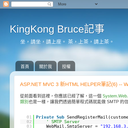
KingKong Bruce記事
坐，請坐，請上座。 茶，上茶，請上茶。
首頁
關於我
授權
ASP.NET MVC 3 新HTML HELPER筆記(6) -- 
從前面看到這裡，你應該已經了解，這一個
System.Web
類別
也是一樣，讓我們透過簡單程式碼就能做 SMTP 
01
Private
Sub
SendRegisterMail(custo
02
' SMTP Server
03
WebMail.SmtpServer =
"192.168.3