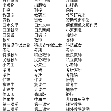
直升電梯 直升电梯 升降機
出版物 出版物 出版品
刊授 刊授 函授
教研室 教研室 教學研究室
資教 资教 資助教育事業
口水文學 口水文学 價值極低文藝作品
口頭新聞 口头新闻 小道消息
口袋書 口袋书 袖珍本
教師 教师 導師
科技協作促進會 科技协作促进会 科技整合
考期 考期 考季
特級教師 特级教师 優良教師
民辦教師 民办教师 私立教師
小先生 小先生 小老師
考研 考研 考研究所
考托 考托 考託福
伴讀 伴读 陪讀
複讀生 复读生 重考生
走讀生 走读生 通學生
偷印版 偷印版 盜版
往屆生 往届生 非應屆畢業生
第一課堂 第一课堂 課堂教學
第二課堂 第二课堂 課外教學活動