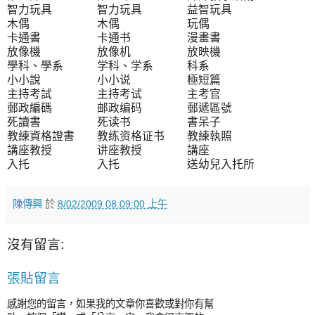
智力玩具 智力玩具 益智玩具
木偶 木偶 玩偶
卡通書 卡通书 漫畫書
放像機 放像机 放映機
學科、學系 学科、学系 科系
小小說 小小说 極短篇
主持考試 主持考试 主考官
郵政編碼 邮政编码 郵遞區號
死讀書 死读书 書呆子
教練資格證書 教练资格证书 教練執照
講座教授 讲座教授 講座
入托 入托 送幼兒入托所
陳傳興
於
8/02/2009 08:09:00 上午
沒有留言:
張貼留言
感謝您的留言，如果我的文章你喜歡或對你有幫