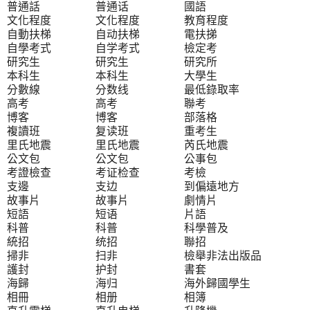
普通話 普通话 國語
文化程度 文化程度 教育程度
自動扶梯 自动扶梯 電扶挮
自學考式 自学考式 檢定考
研究生 研究生 研究所
本科生 本科生 大學生
分數線 分数线 最低錄取率
高考 高考 聯考
博客 博客 部落格
複讀班 复读班 重考生
里氏地震 里氏地震 芮氏地震
公文包 公文包 公事包
考證檢查 考证检查 考檢
支邊 支边 到偏遠地方
故事片 故事片 劇情片
短語 短语 片語
科普 科普 科學普及
統招 统招 聯招
掃非 扫非 檢舉非法出版品
護封 护封 書套
海歸 海归 海外歸國學生
相冊 相册 相簿