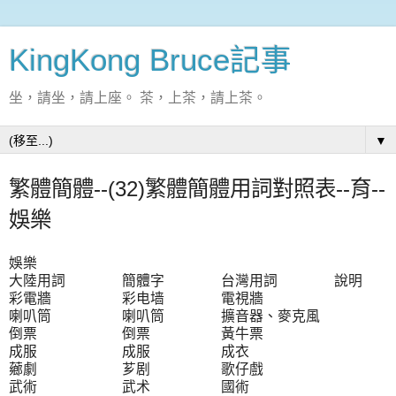
KingKong Bruce記事
坐，請坐，請上座。 茶，上茶，請上茶。
▼
繁體簡體--(32)繁體簡體用詞對照表--育--
娛樂
娛樂
大陸用詞 簡體字 台灣用詞 說明
彩電牆 彩电墙 電視牆
喇叭筒 喇叭筒 擴音器、麥克風
倒票 倒票 黃牛票
成服 成服 成衣
薌劇 芗剧 歌仔戲
武術 武术 國術