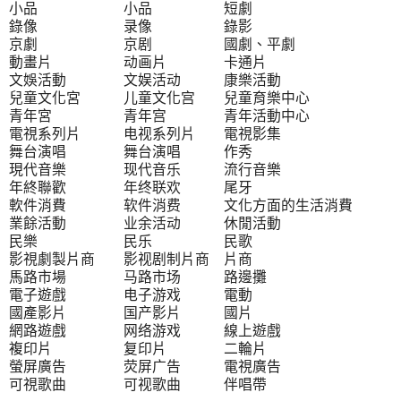
小品 小品 短劇
錄像 录像 錄影
京劇 京剧 國劇、平劇
動畫片 动画片 卡通片
文娛活動 文娱活动 康樂活動
兒童文化宮 儿童文化宫 兒童育樂中心
青年宮 青年宫 青年活動中心
電視系列片 电视系列片 電視影集
舞台演唱 舞台演唱 作秀
現代音樂 现代音乐 流行音樂
年終聯歡 年终联欢 尾牙
軟件消費 软件消费 文化方面的生活消費
業餘活動 业余活动 休閒活動
民樂 民乐 民歌
影視劇製片商 影视剧制片商 片商
馬路市場 马路市场 路邊攤
電子遊戲 电子游戏 電動
國產影片 国产影片 國片
網路遊戲 网络游戏 線上遊戲
複印片 复印片 二輪片
螢屏廣告 荧屏广告 電視廣告
可視歌曲 可视歌曲 伴唱帶