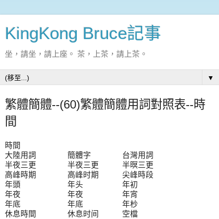
KingKong Bruce記事
坐，請坐，請上座。 茶，上茶，請上茶。
▼
繁體簡體--(60)繁體簡體用詞對照表--時
間
時間
大陸用詞 簡體字 台灣用詞
半夜三更 半夜三更 半暝三更
高峰時期 高峰时期 尖峰時段
年頭 年头 年初
年夜 年夜 年宵
年底 年底 年杪
休息時間 休息时间 空檔