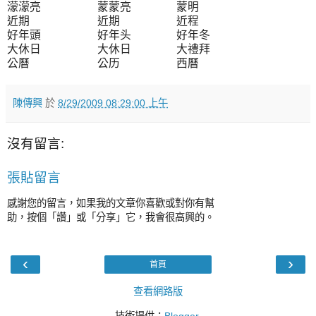
濛濛亮 蒙蒙亮 蒙明
近期 近期 近程
好年頭 好年头 好年冬
大休日 大休日 大禮拜
公曆 公历 西曆
陳傳興
於
8/29/2009 08:29:00 上午
沒有留言:
張貼留言
感謝您的留言，如果我的文章你喜歡或對你有幫
助，按個「讚」或「分享」它，我會很高興的。
‹
›
首頁
查看網路版