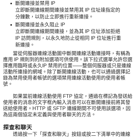
斷開連接並禁用 IP
立即斷開連線期間連接並禁用其 IP 位址達指定的
分鐘數，以防止立即進行重新連接。
斷開連接並永久阻止 IP
立即斷開連線期間連接，並為其 IP 位址添加拒絕
IP 訪問規則，以永久地防止從相同 IP 位址進行重
新連接。
當從伺服器連線活動圖中斷開連線活動連接時，有稱為
應用 IP 規則到的附加選項可供使用。該下拉式選單允許您選
擇應用臨時或永久IP 禁用的位置——整個伺服器或只是連線
活動所連接的網域。除了斷開連線活動，也可以通過選擇記
錄為禁用使用者帳號的選項禁用連線活動使用的使用者帳
號。
如果當前連線活動使用 FTP 協定，通過在標記為發送給
使用者的消息的文字框內輸入消息可以在斷開連接前將其發
送給使用者。HTTP 或 SFTP 連線期間不可使用該選項，因
為這兩個協定未定義與使用者聊天的方法。
探查和聊天
透過按一下「探查和聊天」按鈕或按二下清單中的連線