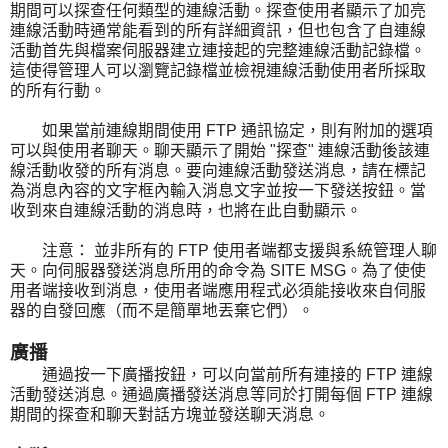
期間可以探查任何類型的連線活動。探查使用者顯示了加亮
連線活動時通常能看到的所有詳細資訊，但也包含了自連線
活動首先與檔案伺服器建立連接起的完整連線活動記錄檔。
這使得管理人可以瀏覽記錄檔並檢視連線活動使用者所採取
的所有行動。
如果當前連線期間使用 FTP 通訊協定，則有附加的選項
可以與使用者聊天。聊天顯示了開始 "探查" 連線活動後該連
線活動收發的所有消息。要向連線活動發送消息，請在標記
為消息內容的文字框內輸入消息文字並按一下發送按鈕。當
收到來自連線活動的消息時，也將在此自動顯示。
注意： 並非所有的 FTP 使用者端都支援與系統管理人聊
天。向伺服器發送消息所用的命令為 SITE MSG。為了使使
用者端接收到消息，使用者端應用程式必須能接收來自伺服
器的自發回應（而不是簡單地丟棄它們）。
廣播
通過按一下廣播按鈕，可以向當前所有連接的 FTP 連線
活動發送消息。通過廣播發送消息等同於打開每個 FTP 連線
期間的探查和聊天對話方塊並發送聊天消息。