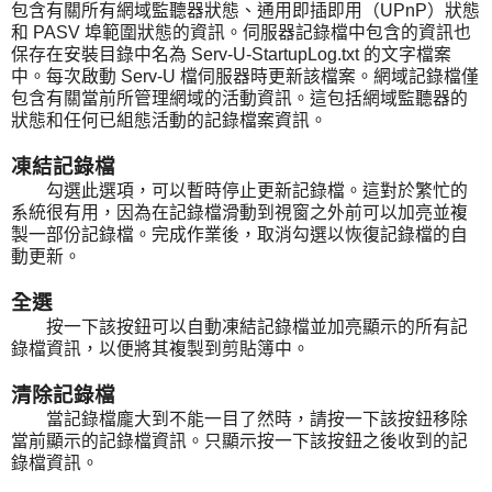
包含有關所有網域監聽器狀態、通用即插即用（UPnP）狀態
和 PASV 埠範圍狀態的資訊。伺服器記錄檔中包含的資訊也
保存在安裝目錄中名為 Serv-U-StartupLog.txt 的文字檔案
中。每次啟動 Serv-U 檔伺服器時更新該檔案。網域記錄檔僅
包含有關當前所管理網域的活動資訊。這包括網域監聽器的
狀態和任何已組態活動的記錄檔案資訊。
凍結記錄檔
勾選此選項，可以暫時停止更新記錄檔。這對於繁忙的
系統很有用，因為在記錄檔滑動到視窗之外前可以加亮並複
製一部份記錄檔。完成作業後，取消勾選以恢復記錄檔的自
動更新。
全選
按一下該按鈕可以自動凍結記錄檔並加亮顯示的所有記
錄檔資訊，以便將其複製到剪貼簿中。
清除記錄檔
當記錄檔龐大到不能一目了然時，請按一下該按鈕移除
當前顯示的記錄檔資訊。只顯示按一下該按鈕之後收到的記
錄檔資訊。