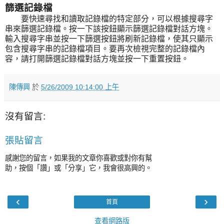
篩選記錄檔
要快速尋找和讀取記錄檔的特定部分，可以根據搜尋字
串來篩選記錄檔。按一下該按鈕顯示篩選記錄檔對話方塊。
輸入搜尋字串並按一下篩選按鈕將刷新記錄檔，使其只顯示
包含搜尋字串的記錄檔項目。要再次檢視完整的記錄檔內
容，請打開篩選記錄檔對話方塊並按一下重置按鈕。
陳傳興
於
5/26/2009 10:14:00 上午
沒有留言:
張貼留言
感謝您的留言，如果我的文章你喜歡或對你有幫
助，按個「讚」或「分享」它，我會很高興的。
‹
›
首頁
查看網路版