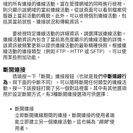
域的所有連接的連線活動。當在管理網域的同時進行檢視，
則只顯示該網域的當前連線活動。從該頁面可以看到檔案伺
服器上當前活動的概貌。此外，可以檢視個別連線活動，包
括其當前狀態、連接狀況和傳輸資訊。
要檢視特定連線活動的詳細資訊，請選擇該連線活動。
連線活動資訊內包含了當前高亮度顯示的連線活動的詳情。
該資訊被頻繁更新以提供連線活動的最新精確快照。根據連
線活動的連接類型（例如 FTP、HTTP 或 SFTP），可以使
用某些附加功能。
斷開連接
透過按一下「斷開」連接按鈕（也就是我們
中斷連線行
為
，與下面的中斷不同），可以隨時斷開任何類型的連線活
動。按一下該按鈕打開了另一個對話視窗，其中有其他選項
用於設定斷開方式。有3種斷開連接選項可供選擇：
斷開連接
立即斷開連線期間的連接。斷開連接的使用者端
能立即建立另一個連線活動。這也稱為
"踢開"
使
用者。