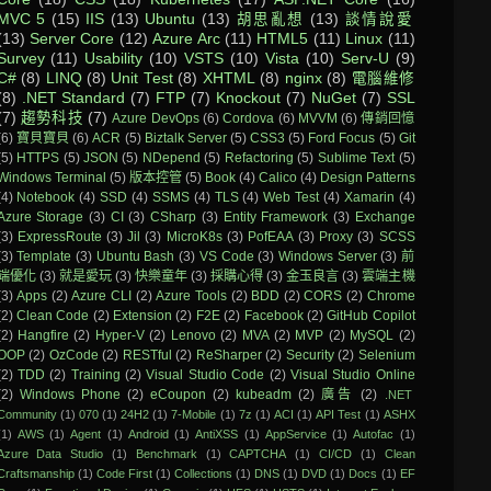
MVC 5
(15)
IIS
(13)
Ubuntu
(13)
胡思亂想
(13)
談情說愛
(13)
Server Core
(12)
Azure Arc
(11)
HTML5
(11)
Linux
(11)
Survey
(11)
Usability
(10)
VSTS
(10)
Vista
(10)
Serv-U
(9)
C#
(8)
LINQ
(8)
Unit Test
(8)
XHTML
(8)
nginx
(8)
電腦維修
(8)
.NET Standard
(7)
FTP
(7)
Knockout
(7)
NuGet
(7)
SSL
(7)
趨勢科技
(7)
Azure DevOps
(6)
Cordova
(6)
MVVM
(6)
傳銷回憶
(6)
寶貝寶貝
(6)
ACR
(5)
Biztalk Server
(5)
CSS3
(5)
Ford Focus
(5)
Git
(5)
HTTPS
(5)
JSON
(5)
NDepend
(5)
Refactoring
(5)
Sublime Text
(5)
Windows Terminal
(5)
版本控管
(5)
Book
(4)
Calico
(4)
Design Patterns
(4)
Notebook
(4)
SSD
(4)
SSMS
(4)
TLS
(4)
Web Test
(4)
Xamarin
(4)
Azure Storage
(3)
CI
(3)
CSharp
(3)
Entity Framework
(3)
Exchange
(3)
ExpressRoute
(3)
Jil
(3)
MicroK8s
(3)
PofEAA
(3)
Proxy
(3)
SCSS
(3)
Template
(3)
Ubuntu Bash
(3)
VS Code
(3)
Windows Server
(3)
前
端優化
(3)
就是愛玩
(3)
快樂童年
(3)
採購心得
(3)
金玉良言
(3)
雲端主機
(3)
Apps
(2)
Azure CLI
(2)
Azure Tools
(2)
BDD
(2)
CORS
(2)
Chrome
(2)
Clean Code
(2)
Extension
(2)
F2E
(2)
Facebook
(2)
GitHub Copilot
(2)
Hangfire
(2)
Hyper-V
(2)
Lenovo
(2)
MVA
(2)
MVP
(2)
MySQL
(2)
OOP
(2)
OzCode
(2)
RESTful
(2)
ReSharper
(2)
Security
(2)
Selenium
(2)
TDD
(2)
Training
(2)
Visual Studio Code
(2)
Visual Studio Online
(2)
Windows Phone
(2)
eCoupon
(2)
kubeadm
(2)
廣告
(2)
.NET
Community
(1)
070
(1)
24H2
(1)
7-Mobile
(1)
7z
(1)
ACI
(1)
API Test
(1)
ASHX
(1)
AWS
(1)
Agent
(1)
Android
(1)
AntiXSS
(1)
AppService
(1)
Autofac
(1)
Azure Data Studio
(1)
Benchmark
(1)
CAPTCHA
(1)
CI/CD
(1)
Clean
Craftsmanship
(1)
Code First
(1)
Collections
(1)
DNS
(1)
DVD
(1)
Docs
(1)
EF