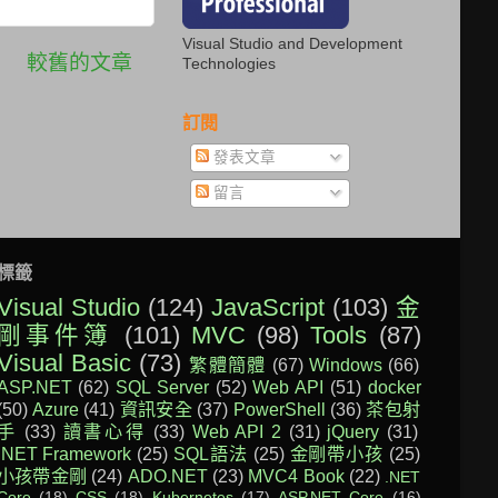
Visual Studio and Development
較舊的文章
Technologies
訂閱
發表文章
留言
標籤
Visual Studio
(124)
JavaScript
(103)
金
剛事件簿
(101)
MVC
(98)
Tools
(87)
Visual Basic
(73)
繁體簡體
(67)
Windows
(66)
ASP.NET
(62)
SQL Server
(52)
Web API
(51)
docker
(50)
Azure
(41)
資訊安全
(37)
PowerShell
(36)
茶包射
手
(33)
讀書心得
(33)
Web API 2
(31)
jQuery
(31)
.NET Framework
(25)
SQL語法
(25)
金剛帶小孩
(25)
小孩帶金剛
(24)
ADO.NET
(23)
MVC4 Book
(22)
.NET
Core
(18)
CSS
(18)
Kubernetes
(17)
ASP.NET Core
(16)