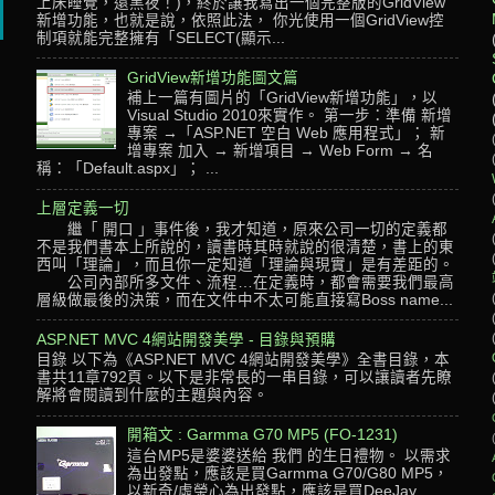
上床睡覺，還黑夜！)，終於讓我寫出一個完整版的GridView
新增功能，也就是說，依照此法， 你光使用一個GridView控
制項就能完整擁有「SELECT(顯示...
GridView新增功能圖文篇
補上一篇有圖片的「GridView新增功能」，以
Visual Studio 2010來實作。 第一步：準備 新增
專案 →「ASP.NET 空白 Web 應用程式」； 新
增專案 加入 → 新增項目 → Web Form → 名
稱：「Default.aspx」； ...
上層定義一切
繼「 開口 」事件後，我才知道，原來公司一切的定義都
不是我們書本上所說的，讀書時其時就說的很清楚，書上的東
西叫「理論」，而且你一定知道「理論與現實」是有差距的。
公司內部所多文件、流程…在定義時，都會需要我們最高
層級做最後的決策，而在文件中不太可能直接寫Boss name...
ASP.NET MVC 4網站開發美學 - 目錄與預購
目錄 以下為《ASP.NET MVC 4網站開發美學》全書目錄，本
書共11章792頁。以下是非常長的一串目錄，可以讓讀者先瞭
解將會閱讀到什麼的主題與內容。
開箱文 : Garmma G70 MP5 (FO-1231)
這台MP5是婆婆送給 我們 的生日禮物。 以需求
為出發點，應該是買Garmma G70/G80 MP5，
以新奇/虛榮心為出發點，應該是買DeeJay