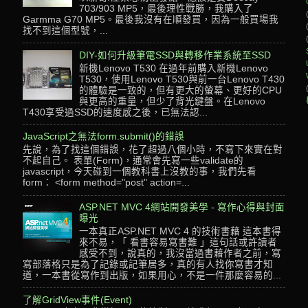
703/903 MP5，最後理性戰勝，我購入了
Garmma G70 MP5。最後我沒有在順發買，因為一般買場我
找不到這個型號，...
DIY-如何升級筆電SSD與轉移作業系統至SSD
新機Lenovo T530 在過年前購入新機Lenovo
T530，使用Lenovo T530與前一台Lenovo T430
的體驗是一致的，但有更大的螢幕、更好的CPU
與更高的重量，但少了背光鍵盤。在Lenovo
T430享受過SSD的速度感之後，已無法認...
JavaScript之無法form.submit()的錯誤
先說，為了找這個錯誤，花了超過八個小時，不寫下來實在對
不起自己。 表單(Form)，通常會先寫一些validate的
javascript，今天碰到一個教科書上沒教的事，我們先看
form： <form method="post" action=...
ASP.NET MVC 4網站開發美學 - 寫作心得與封面
曝光
一本真正ASP.NET MVC 4 的技術書藉 這本書得
來不易，「 看書容易寫書難 」這句話或許讀者
感受不到，說真的，我沒當過書藉作者之前，寫
寫部落格只是為了記錄或記筆居多，真的有人找你寫書才知
道，一本書從寫作到出版，如果用心，不是一件那麼容易的...
了解GridView事件(Event)