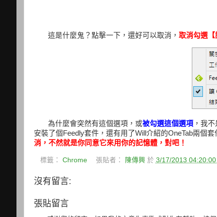
這是什麼鬼？點擊一下，還好可以取消，
取消勾選【讓
為什麼會突然有這個選項，或
被勾選這個選項
，我不是
安裝了個Feedly套件，還有用了Will介紹的OneTab兩個
消，不然就是你同意它來用你的記憶體，對吧！
標籤：
Chrome
張貼者：
陳傳興
於
3/17/2013 04:20:0
沒有留言:
張貼留言