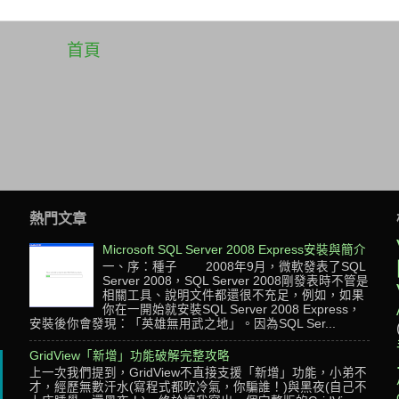
首頁
熱門文章
Microsoft SQL Server 2008 Express安裝與簡介
一、序：種子 2008年9月，微軟發表了SQL
Server 2008，SQL Server 2008剛發表時不管是
相關工具、說明文件都還很不充足，例如，如果
，
你在一開始就安裝SQL Server 2008 Express，
安裝後你會發現：「英雄無用武之地」。因為SQL Ser...
GridView「新增」功能破解完整攻略
上一次我們提到，GridView不直接支援「新增」功能，小弟不
才，經歷無數汗水(寫程式都吹冷氣，你騙誰！)與黑夜(自己不