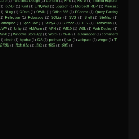
Core
(1)
Functional Design
(1)
Generic
(1)
HFS
(1)
HSTS
(1)
Internet Explorer
(1)
IoC-DI
(1)
Kind
(1)
LINQPad
(1)
Logitech
(1)
Microsoft RDP
(1)
Miracast
(1)
NLog
(1)
OData
(1)
OWIN
(1)
Office 365
(1)
PChome
(1)
Query Parsing
(1)
Reflection
(1)
Robocopy
(1)
SQLite
(1)
SVG
(1)
Shell
(1)
SiteMap
(1)
Sonarqube
(1)
SpecFlow
(1)
Study4
(1)
Surface
(1)
TFS
(1)
Translation
(1)
UWP
(1)
Unity
(1)
VMWare
(1)
VPN
(1)
W510
(1)
WSL
(1)
Web Deploy
(1)
WinX
(1)
Windows Store App
(1)
Word
(1)
YARP
(1)
automapper
(1)
containerd
(1)
elmah
(1)
hipchat
(1)
iOS
(1)
podman
(1)
tar
(1)
webpack
(1)
winget
(1)
平
板電腦
(1)
敗家筆記
(1)
環島
(1)
翻譯
(1)
課程
(1)