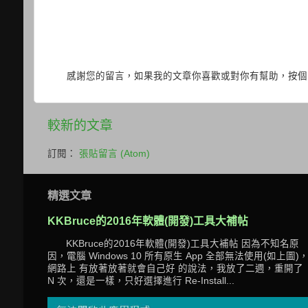
感謝您的留言，如果我的文章你喜歡或對你有幫助，按個
較新的文章
訂閱：
張貼留言 (Atom)
精選文章
KKBruce的2016年軟體(開發)工具大補帖
KKBruce的2016年軟體(開發)工具大補帖 因為不知名原
因，電腦 Windows 10 所有原生 App 全部無法使用(如上圖)
網路上 有放著放著就會自己好 的說法，我放了二週，重開了
N 次，還是一樣，只好選擇進行 Re-Install...