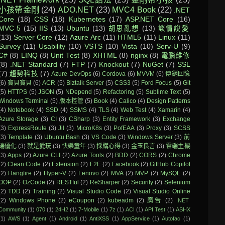
小孩帶金剛
(24)
ADO.NET
(23)
MVC4 Book
(22)
.NET
Core
(18)
CSS
(18)
Kubernetes
(17)
ASP.NET Core
(16)
MVC 5
(15)
IIS
(13)
Ubuntu
(13)
胡思亂想
(13)
談情說愛
(13)
Server Core
(12)
Azure Arc
(11)
HTML5
(11)
Linux
(11)
Survey
(11)
Usability
(10)
VSTS
(10)
Vista
(10)
Serv-U
(9)
C#
(8)
LINQ
(8)
Unit Test
(8)
XHTML
(8)
nginx
(8)
電腦維修
(8)
.NET Standard
(7)
FTP
(7)
Knockout
(7)
NuGet
(7)
SSL
(7)
趨勢科技
(7)
Azure DevOps
(6)
Cordova
(6)
MVVM
(6)
傳銷回憶
(6)
寶貝寶貝
(6)
ACR
(5)
Biztalk Server
(5)
CSS3
(5)
Ford Focus
(5)
Git
(5)
HTTPS
(5)
JSON
(5)
NDepend
(5)
Refactoring
(5)
Sublime Text
(5)
Windows Terminal
(5)
版本控管
(5)
Book
(4)
Calico
(4)
Design Patterns
(4)
Notebook
(4)
SSD
(4)
SSMS
(4)
TLS
(4)
Web Test
(4)
Xamarin
(4)
Azure Storage
(3)
CI
(3)
CSharp
(3)
Entity Framework
(3)
Exchange
(3)
ExpressRoute
(3)
Jil
(3)
MicroK8s
(3)
PofEAA
(3)
Proxy
(3)
SCSS
(3)
Template
(3)
Ubuntu Bash
(3)
VS Code
(3)
Windows Server
(3)
前
端優化
(3)
就是愛玩
(3)
快樂童年
(3)
採購心得
(3)
金玉良言
(3)
雲端主機
(3)
Apps
(2)
Azure CLI
(2)
Azure Tools
(2)
BDD
(2)
CORS
(2)
Chrome
(2)
Clean Code
(2)
Extension
(2)
F2E
(2)
Facebook
(2)
GitHub Copilot
(2)
Hangfire
(2)
Hyper-V
(2)
Lenovo
(2)
MVA
(2)
MVP
(2)
MySQL
(2)
OOP
(2)
OzCode
(2)
RESTful
(2)
ReSharper
(2)
Security
(2)
Selenium
(2)
TDD
(2)
Training
(2)
Visual Studio Code
(2)
Visual Studio Online
(2)
Windows Phone
(2)
eCoupon
(2)
kubeadm
(2)
廣告
(2)
.NET
Community
(1)
070
(1)
24H2
(1)
7-Mobile
(1)
7z
(1)
ACI
(1)
API Test
(1)
ASHX
(1)
AWS
(1)
Agent
(1)
Android
(1)
AntiXSS
(1)
AppService
(1)
Autofac
(1)