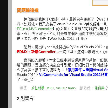
問題追追追
這個問題我追了6個多小時，最近只有更新了【Web T
料，沒辦法，我又安裝了Visual Studio 2012英文
EF in a MVC controller
】的文章，文章雖然可以解決無法新增
事，但此法不可行，不可能未來每個經過你主機的專案都要這樣
是，要如何證明是【Web Tools 2012.2】呢？
這時，請出Hyper-V虛擬機中的Visual Studio 20
EDMX、新增Controller…
一切正常。這時重覆幾次，心中大概
案情陷入膠著，本來已經走到想還原備份系統，但想想實在
增的問題，是由擴充功能套件引起。仔細比對本機與虛擬機之間的Vi
少了許多。接下來的流程為：「
停用套件→重開Visual Stu
Studio 2012，
VsCommands for Visual Studio 2012
了。@_@
標籤：
茶包射手
,
MVC
,
Visual Studio
張貼者：
陳傳興
2 則留言: