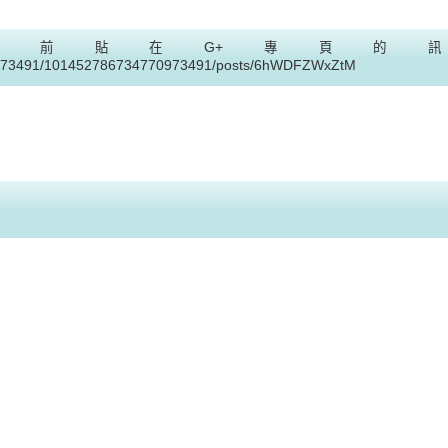
之前貼在G+專頁的
770973491/101452786734770973491/posts/6hWDFZWxZtM