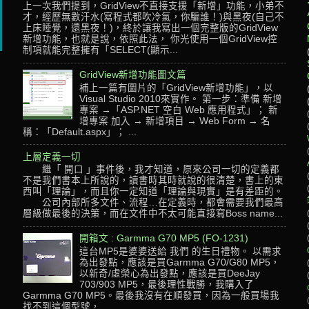
上一次我們提到，GridView不直接支援「新增」功能，小弟不
才，經歷無數汗水(寫程式都吹冷氣，你騙誰！)與黑夜(自己不
上床睡覺，還黑夜！)，終於讓我寫出一個完整版的GridView
新增功能，也就是說，依照此法， 你光使用一個GridView控
制項就能完整擁有「SELECT(顯示...
GridView新增功能圖文篇
補上一篇有圖片的「GridView新增功能」，以
Visual Studio 2010來實作。 第一步：準備 新增
專案 →「ASP.NET 空白 Web 應用程式」； 新
增專案 加入 → 新增項目 → Web Form → 名
稱：「Default.aspx」； ...
上層定義一切
繼「 開口 」事件後，我才知道，原來公司一切的定義都
不是我們書本上所說的，讀書時其時就說的很清楚，書上的東
西叫「理論」，而且你一定知道「理論與現實」是有差距的。
公司內部所多文件、流程…在定義時，都會需要我們最高
層級做最後的決策，而在文件中不太可能直接寫Boss name...
開箱文 : Garmma G70 MP5 (FO-1231)
這台MP5是婆婆送給 我們 的生日禮物。 以需求
為出發點，應該是買Garmma G70/G80 MP5，
以新奇/虛榮心為出發點，應該是買DeeJay
703/903 MP5，最後理性戰勝，我購入了
Garmma G70 MP5。最後我沒有在順發買，因為一般買場我
找不到這個型號，...