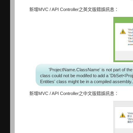
新增MVC / API Controller之英文版錯誤訊息：
'ProjectName.ClassName' is not part of the 
class could not be modifed to add a 'DbSet<Pr
Entities' class might be in a compiled assembly
新增MVC / API Controller之中文版錯誤訊息：