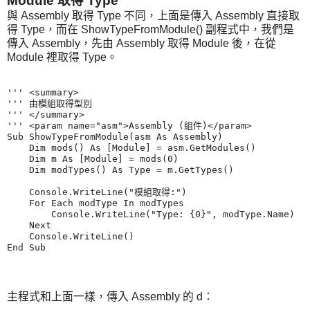
Module 取得 Type
與 Assembly 取得 Type 不同，上面是傳入 Assembly 直接取
得 Type，而在 ShowTypeFromModule() 副程式中，我們是
傳入 Assembly，先由 Assembly 取得 Module 後，在從
Module 裡取得 Type。
''' <summary>

''' 由模組取得型別

''' </summary>

''' <param name="asm">Assembly (組件)</param>

Sub ShowTypeFromModule(asm As Assembly)

    Dim mods() As [Module] = asm.GetModules()

    Dim m As [Module] = mods(0)

    Dim modTypes() As Type = m.GetTypes()

    Console.WriteLine("模組取得:")

    For Each modType In modTypes

        Console.WriteLine("Type: {0}", modType.Name)

    Next

    Console.WriteLine()

主程式和上面一樣，傳入 Assembly 的 d：