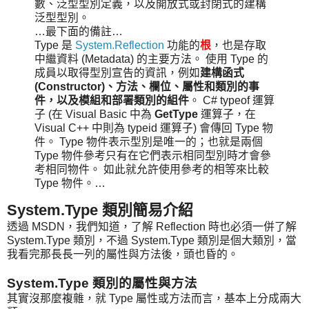
數、泛型型別定義，以及開放式或封閉式的建構
泛型型別。
…最下面的備註…
Type 是
System.Reflection
功能的
根
，也是存取
中繼資料 (Metadata) 的主要方法。 使用 Type 的
成員以取得型別宣告的資訊，例如
建構函式
(Constructor)、方法、欄位、屬性和類別的事
件，以及模組和部署類別的組件
。 C# typeof 運算
子 (在 Visual Basic 中為
GetType
運算子，在
Visual C++ 中則為 typeid 運算子) 會傳回 Type 物
件。 Type 物件表示型別是唯一的；也就是兩個
Type 物件參考只有在它們表示相同型別時才會參
考相同物件。 如此就允許使用參考的相等來比較
Type 物件。…
System.Type 類別簡易介紹
透過 MSDN，我們知道，了解 Reflection 時也必須一併了解
System.Type 類別，不過 System.Type 類別是個大類別，當
我看完那長長一列的屬性與方法後，頭也昏的。
System.Type 類別的屬性與方法
其實沒那麼複雜，就 Type 屬性或方法而言，基本上分成兩大