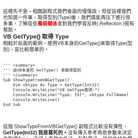
這裡先不急，相關副程式我們後面的慢慢說，但從這裡我們
也知道一件事，取得型別(Type)後，我們還能再往下進行很
多事，了解這些
層級關係
會對我們學習反映( Reflection )很有
幫助。
VB GetType() 取得 Type
相較於前面的範例，使用VB本身的GetType()來取得Type(型
別)，是比較簡單的。
''' <summary>

''' 由VB本身的 GetType() 來取得型別

''' </summary>

Sub ShowTypeFromVBGetType()

    Dim vbtype As Type = GetType(Int32)

    Console.WriteLine("VB GetType取得:")

    Console.WriteLine("Type: {0}", vbtype.FullName)

    Console.WriteLine()

這個 ShowTypeFromVBGetType() 副程式比較沒有彈性，
GetType(Int32) 我是寫死的。
沒有傳入參考再依參數來決定