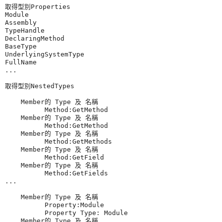
取得型別Properties

Module

Assembly

TypeHandle

DeclaringMethod

BaseType

UnderlyingSystemType

FullName

...

取得型別NestedTypes

    Member的 Type 及 名稱

          Method:GetMethod

    Member的 Type 及 名稱

          Method:GetMethod

    Member的 Type 及 名稱

          Method:GetMethods

    Member的 Type 及 名稱

          Method:GetField

    Member的 Type 及 名稱

          Method:GetFields

...

    Member的 Type 及 名稱

          Property:Module

          Property Type: Module

    Member的 Type 及 名稱
