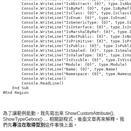
        Console.WriteLine("IsAbstract: {0}", type.IsAbs
        Console.WriteLine("IsByRef: {0}", type.IsByRef)
        Console.WriteLine("IsClass: {0}", type.IsClass)
        Console.WriteLine("IsEnum: {0}", type.IsEnum)

        Console.WriteLine("IsGenericType: {0}", type.Is
        Console.WriteLine("IsInterface: {0}", type.IsIn
        Console.WriteLine("IsMarshalByRef: {0}", type.I
        Console.WriteLine("IsNotPublic: {0}", type.IsNo
        Console.WriteLine("IsPrimitive: {0}", type.IsPr
        Console.WriteLine("IsPublic: {0}", type.IsPubli
        Console.WriteLine("IsSealed: {0}", type.IsSeale
        Console.WriteLine("IsValueType: {0}", type.IsVa
        Console.WriteLine("IsVisible: {0}", type.IsVisi
        Console.WriteLine("Module: {0}", type.Module)

        Console.WriteLine("Name: {0}", type.Name)

        Console.WriteLine("Namespace: {0}", type.Namesp
        Console.WriteLine()

        Console.ReadLine()

    End Sub

為了讓範例能動，我先寫出來 ShowCustomAttribute(),
ShowTypeGetxxx() … 相關副程式，後面文章再來解釋。我
們先
專注在取得型別
這件事情上面。