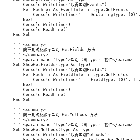
        Console.WriteLine("取得型別Events")

        For Each ei As EventInfo In type.GetEvents

            Console.WriteLine("    DeclaringType: {0}",
        Next

        Console.WriteLine()

        Console.ReadLine()

    End Sub

    ''' <summary>

    ''' 簡單測試及顯示型別 GetFields 方法

    ''' </summary>

    ''' <param name="type">型別 (即Type)　物件</param>

    Sub ShowGetFields(type As Type)

        Console.WriteLine("取得型別Fields")

        For Each fi As FieldInfo In type.GetFields

            Console.WriteLine("    FieldType: {0}", fi.
        Next

        Console.WriteLine()

        Console.ReadLine()

    End Sub

    ''' <summary>

    ''' 簡單測試及顯示型別 GetMethods 方法

    ''' </summary>

    ''' <param name="type">型別 (即Type)　物件</param>

    Sub ShowGetMethods(type As Type)

        Console.WriteLine("取得型別Methods")

        For Each mi As MethodInfo In type.GetMethods
