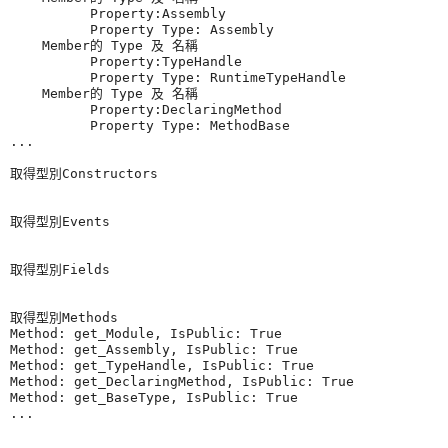
          Property:Assembly

          Property Type: Assembly

    Member的 Type 及 名稱

          Property:TypeHandle

          Property Type: RuntimeTypeHandle

    Member的 Type 及 名稱

          Property:DeclaringMethod

          Property Type: MethodBase

...

取得型別Constructors

取得型別Events

取得型別Fields

取得型別Methods

Method: get_Module, IsPublic: True

Method: get_Assembly, IsPublic: True

Method: get_TypeHandle, IsPublic: True

Method: get_DeclaringMethod, IsPublic: True

Method: get_BaseType, IsPublic: True
