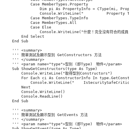
            Case MemberTypes.Property

                Dim pi As PropertyInfo = CType(mi, Prop
                Console.WriteLine("          Property T
            Case MemberTypes.TypeInfo

            Case MemberTypes.All

            Case Else

                Console.WriteLine("什麼！完全沒有符合的成員！
        End Select

    End Sub

    ''' <summary>

    ''' 簡單測試及顯示型別 GetConstructors 方法

    ''' </summary>

    ''' <param name="type">型別 (即Type)　物件</param>

    Sub ShowGetConstructors(type As Type)

        Console.WriteLine("取得型別Constructors")

        For Each ci As ConstructorInfo In type.GetConst
            Console.WriteLine("    IsSecuritySafeCritic
        Next

        Console.WriteLine()

        Console.ReadLine()

    End Sub

    ''' <summary>

    ''' 簡單測試及顯示型別 GetEvents 方法

    ''' </summary>

    ''' <param name="type">型別 (即Type)　物件</param>

    Sub ShowGetEvent(type As Type)
