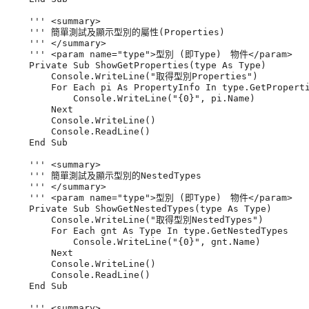
    ''' <summary>

    ''' 簡單測試及顯示型別的屬性(Properties)

    ''' </summary>

    ''' <param name="type">型別 (即Type)　物件</param>

    Private Sub ShowGetProperties(type As Type)

        Console.WriteLine("取得型別Properties")

        For Each pi As PropertyInfo In type.GetProperti
            Console.WriteLine("{0}", pi.Name)

        Next

        Console.WriteLine()

        Console.ReadLine()

    End Sub

    ''' <summary>

    ''' 簡單測試及顯示型別的NestedTypes

    ''' </summary>

    ''' <param name="type">型別 (即Type)　物件</param>

    Private Sub ShowGetNestedTypes(type As Type)

        Console.WriteLine("取得型別NestedTypes")

        For Each gnt As Type In type.GetNestedTypes

            Console.WriteLine("{0}", gnt.Name)

        Next

        Console.WriteLine()

        Console.ReadLine()

    End Sub

    ''' <summary>
