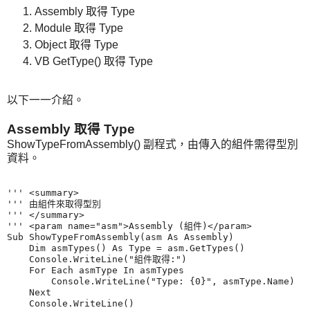
Assembly 取得 Type
Module 取得 Type
Object 取得 Type
VB GetType() 取得 Type
以下一一介紹。
Assembly 取得 Type
ShowTypeFromAssembly() 副程式，由傳入的組件需得型別
資料。
''' <summary>

''' 由組件來取得型別

''' </summary>

''' <param name="asm">Assembly (組件)</param>

Sub ShowTypeFromAssembly(asm As Assembly)

    Dim asmTypes() As Type = asm.GetTypes()

    Console.WriteLine("組件取得:")

    For Each asmType In asmTypes

        Console.WriteLine("Type: {0}", asmType.Name)

    Next

    Console.WriteLine()
