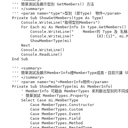
    ''' 簡單測試及顯示型別 GetMembers() 方法

    ''' </summary>

    ''' <param name="type">型別 (即Type)　物件</param>

    Private Sub ShowGetMembers(type As Type)

        Console.WriteLine("取得型別Members")

        For Each mi As MemberInfo In type.GetMembers()

            Console.WriteLine("    Member的 Type 及 名稱"
            Console.WriteLine("          {0}:{1}", mi.M
            ShowMemberType(mi)

        Next

        Console.WriteLine()

        Console.ReadLine()

    End Sub

    ''' <summary>

    ''' 簡單測試及顯示MemberInfo裡MemberType成員，目前只讓 Sho
    ''' </summary>

    ''' <param name="mi">MemberInfo物件</param>

    Private Sub ShowMemberType(mi As MemberInfo)

        ' MemberInfo 可藉由 MemberTypes 來判斷出型別的不
        ' 簡單測試 MemberTypes.Property

        Select Case mi.MemberType

            Case MemberTypes.Constructor

            Case MemberTypes.Custom

            Case MemberTypes.Event

            Case MemberTypes.Field

            Case MemberTypes.Method

            Case MemberTypes.NestedType
