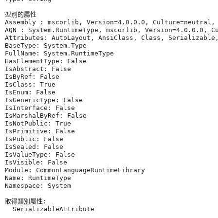
型別的屬性

Assembly : mscorlib, Version=4.0.0.0, Culture=neutral, 
AQN : System.RuntimeType, mscorlib, Version=4.0.0.0, Cu
Attributes: AutoLayout, AnsiClass, Class, Serializable,
BaseType: System.Type

FullName: System.RuntimeType

HasElementType: False

IsAbstract: False

IsByRef: False

IsClass: True

IsEnum: False

IsGenericType: False

IsInterface: False

IsMarshalByRef: False

IsNotPublic: True

IsPrimitive: False

IsPublic: False

IsSealed: False

IsValueType: False

IsVisible: False

Module: CommonLanguageRuntimeLibrary

Name: RuntimeType

Namespace: System

取得類別屬性:

  SerializableAttribute
