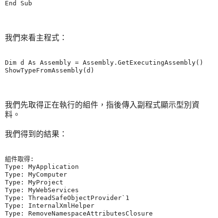
我們來看主程式：
Dim d As Assembly = Assembly.GetExecutingAssembly()

我們先取得正在執行的組件，指後傳入副程式顯示型別資
料。
我們得到的結果：
組件取得:

Type: MyApplication

Type: MyComputer

Type: MyProject

Type: MyWebServices

Type: ThreadSafeObjectProvider`1

Type: InternalXmlHelper

Type: RemoveNamespaceAttributesClosure
