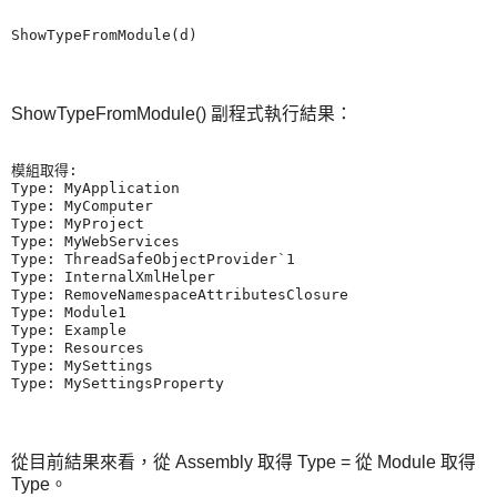
ShowTypeFromModule() 副程式執行結果：
模組取得:

Type: MyApplication

Type: MyComputer

Type: MyProject

Type: MyWebServices

Type: ThreadSafeObjectProvider`1

Type: InternalXmlHelper

Type: RemoveNamespaceAttributesClosure

Type: Module1

Type: Example

Type: Resources

Type: MySettings

從目前結果來看，從 Assembly 取得 Type = 從 Module 取得
Type。