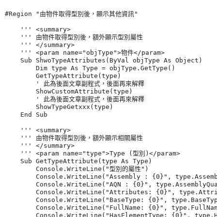
#Region "由物件取得型別後，顯示其他資訊"

    ''' <summary>

    ''' 由物件取得型別後，額外顯示型別屬性

    ''' </summary>

    ''' <param name="objType">物件</param>

    Sub ShwoTypeAttributes(ByVal objType As Object)

        Dim type As Type = objType.GetType()

        GetTypeAttribute(type)

        ' 此為後面文章副程式，後面再來解釋

        ShowCustomAttribute(type)

        ' 此為後面文章副程式，後面再來解釋

        ShowTypeGetxxx(type)

    End Sub

    ''' <summary>

    ''' 由物件取得型別後，額外顯示相關屬性

    ''' </summary>

    ''' <param name="type">Type (型別)</param>

    Sub GetTypeAttribute(type As Type)

        Console.WriteLine("型別的屬性")

        Console.WriteLine("Assembly : {0}", type.Assemb
        Console.WriteLine("AQN : {0}", type.AssemblyQua
        Console.WriteLine("Attributes: {0}", type.Attri
        Console.WriteLine("BaseType: {0}", type.BaseTyp
        Console.WriteLine("FullName: {0}", type.FullNam
        Console.WriteLine("HasElementType: {0}", type.H