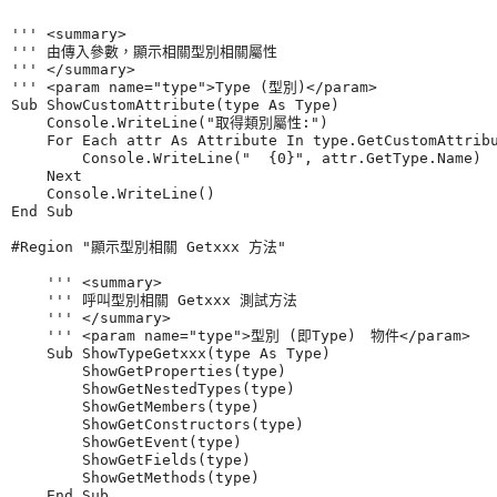
''' <summary>

''' 由傳入參數，顯示相關型別相關屬性

''' </summary>

''' <param name="type">Type (型別)</param>

Sub ShowCustomAttribute(type As Type)

    Console.WriteLine("取得類別屬性:")

    For Each attr As Attribute In type.GetCustomAttribu
        Console.WriteLine("  {0}", attr.GetType.Name)

    Next

    Console.WriteLine()

End Sub

#Region "顯示型別相關 Getxxx 方法"

    ''' <summary>

    ''' 呼叫型別相關 Getxxx 測試方法

    ''' </summary>

    ''' <param name="type">型別 (即Type)　物件</param>

    Sub ShowTypeGetxxx(type As Type)

        ShowGetProperties(type)

        ShowGetNestedTypes(type)

        ShowGetMembers(type)

        ShowGetConstructors(type)

        ShowGetEvent(type)

        ShowGetFields(type)

        ShowGetMethods(type)

    End Sub
