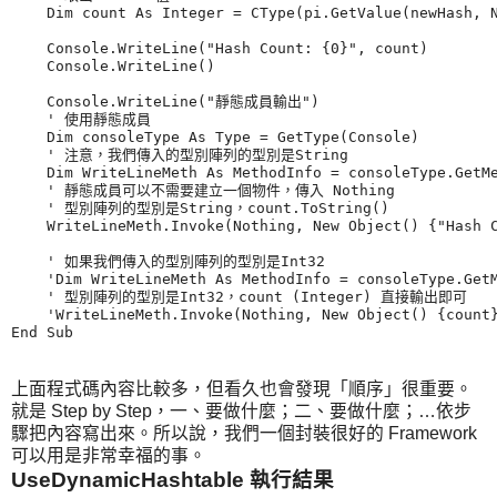
    Dim count As Integer = CType(pi.GetValue(newHash, N
    Console.WriteLine("Hash Count: {0}", count)

    Console.WriteLine()

    Console.WriteLine("靜態成員輸出")

    ' 使用靜態成員

    Dim consoleType As Type = GetType(Console)

    ' 注意，我們傳入的型別陣列的型別是String

    Dim WriteLineMeth As MethodInfo = consoleType.GetMe
    ' 靜態成員可以不需要建立一個物件，傳入 Nothing

    ' 型別陣列的型別是String，count.ToString()

    WriteLineMeth.Invoke(Nothing, New Object() {"Hash C
    ' 如果我們傳入的型別陣列的型別是Int32

    'Dim WriteLineMeth As MethodInfo = consoleType.GetM
    ' 型別陣列的型別是Int32，count (Integer) 直接輸出即可

    'WriteLineMeth.Invoke(Nothing, New Object() {count}
上面程式碼內容比較多，但看久也會發現「順序」很重要。
就是 Step by Step，一、要做什麼；二、要做什麼；…依步
驟把內容寫出來。所以說，我們一個封裝很好的 Framework
可以用是非常幸福的事。
UseDynamicHashtable 執行結果