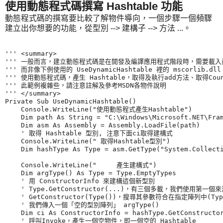
使用動態程式碼撰寫 Hashtable 功能
動態程式碼的撰寫要比較了解物件導向，一個步驟一個頻驟
建立出你想要的功能，從型別 --> 建構子 --> 方法 ...。
''' <summary>

''' 一般而言，建立動態程式碼是在開發及編譯應用程式階段時，需要載入
''' 而非像下例使用的 UseDynamicHashtable 裡的 mscorlib
''' 使用動態程式碼，產生 Hashtable，取得及執行add方法、取得Coun
''' 此範例複雜些，請注意註解及參考MSDN各物件說明

''' </summary>

Private Sub UseDynamicHashtable()

    Console.WriteLine("使用動態程式產生Hashtable")

    Dim path As String = "C:\Windows\Microsoft.NET\Fram
    Dim asm As Assembly = Assembly.LoadFile(path)

    ' 取得 Hashtable 型別, 注意下面ci取得建構式

    Console.WriteLine(" 取得Hashtable型別")

    Dim hashType As Type = asm.GetType("System.Collecti
    Console.WriteLine("     產生建構式")

    Dim argType() As Type = Type.EmptyTypes

    ' 用 ConstructorInfo 來建構這個新型別

    ' Type.GetConstructor(...)，有三個多載，我們使用第一個來
    ' GetConstructor(Type())，搜尋其參數符合在指定陣列中(
    ' 我們傳入一個「空的型別陣列」 argType()

    Dim ci As ConstructorInfo = hashType.GetConstructor
    ' 呼叫Invoke，產生一個空物件，即一個空的 Hashtable
