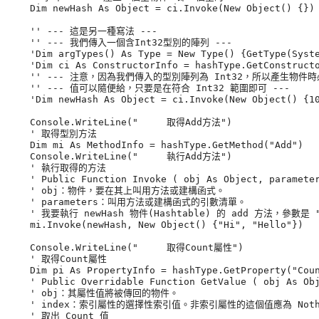
    Dim newHash As Object = ci.Invoke(New Object() {})

    '' --- 這是另一種寫法 ---

    '' --- 我們傳入一個含Int32型別的陣列 ---

    'Dim argTypes() As Type = New Type() {GetType(Syste
    'Dim ci As ConstructorInfo = hashType.GetConstructo
    '' --- 注意，因為我們傳入的型別陣列為 Int32，所以產生物件時必須
    '' --- 值可以隨便給，只要是在符合 Int32 範圍即可 ---

    'Dim newHash As Object = ci.Invoke(New Object() {10
    Console.WriteLine("     取得Add方法")

    ' 取得型別方法

    Dim mi As MethodInfo = hashType.GetMethod("Add")

    Console.WriteLine("     執行Add方法")

    ' 執行取得的方法

    ' Public Function Invoke ( obj As Object, parameter
    ' obj：物件，要在其上叫用方法或建構函式。

    ' parameters：叫用方法或建構函式的引數清單。

    ' 我要執行 newHash 物件(Hashtable) 的 add 方法，參數是 "H
    mi.Invoke(newHash, New Object() {"Hi", "Hello"})

    Console.WriteLine("     取得Count屬性")

    ' 取得Count屬性

    Dim pi As PropertyInfo = hashType.GetProperty("Coun
    ' Public Overridable Function GetValue ( obj As Obj
    ' obj：其屬性值將被傳回的物件。

    ' index：索引屬性的選擇性索引值。非索引屬性的這個值應為 Nothi
    ' 取出 Count 值
