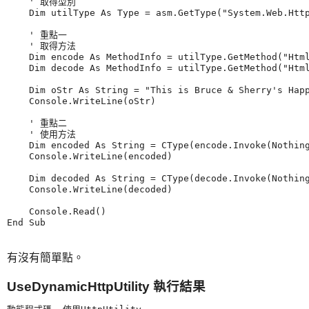
    ' 取得型別

    Dim utilType As Type = asm.GetType("System.Web.Http
    ' 重點一

    ' 取得方法

    Dim encode As MethodInfo = utilType.GetMethod("Html
    Dim decode As MethodInfo = utilType.GetMethod("Html
    Dim oStr As String = "This is Bruce & Sherry's Hap
    Console.WriteLine(oStr)

    ' 重點二

    ' 使用方法

    Dim encoded As String = CType(encode.Invoke(Nothing
    Console.WriteLine(encoded)

    Dim decoded As String = CType(decode.Invoke(Nothing
    Console.WriteLine(decoded)

    Console.Read()

有沒有簡單點。
UseDynamicHttpUtility 執行結果