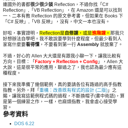
連國外的書都
很少很少談
Reflection，不過你找「C#
Reflection」,「VB Reflection」，在 Amazon 還是可以找到
一、二本有教 Reflection 的原文參考書，但如果在 Books 下
「C# 反映」,「VB 反映」，沒有，中文一本也沒有。
好啦，事實證明，
Reflection是
自修課
，或是
進階課
。
那我只
好想辦法自學吧。我不敢說要學到什麼程度，但最少看到人
家寫什麼要
看得懂
，不要看到第一行
Assembly
就放棄了。
不過，好心的 Allen 大大還是有跟我小聊一下，讓我比較有
方向。目標：「
Factory + Reflection + Config
」，Allen 大
大說，這是很平常的應用，聊過之了，我也認為最少應有這
種程度。
接下來我準備了幾個範例，真的要請各位有路過的高手指教
指教。另外，拜「
重構：改善既有程式的設計 (二版)
」之
賜，讓我寫這範例程式碼的過程，不斷換帽子(書中術語)，算
是第一個練習之作，一樣，也麻煩指教，我會虛心接受學
習。
參考資料
DOS 6.22