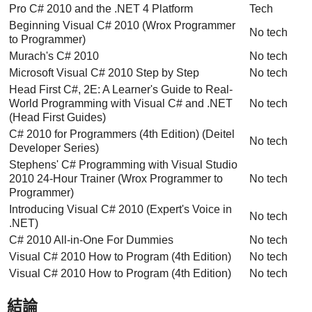
Pro C# 2010 and the .NET 4 Platform
Tech
Beginning Visual C# 2010 (Wrox Programmer
No tech
to Programmer)
Murach's C# 2010
No tech
Microsoft Visual C# 2010 Step by Step
No tech
Head First C#, 2E: A Learner's Guide to Real-
World Programming with Visual C# and .NET
No tech
(Head First Guides)
C# 2010 for Programmers (4th Edition) (Deitel
No tech
Developer Series)
Stephens' C# Programming with Visual Studio
2010 24-Hour Trainer (Wrox Programmer to
No tech
Programmer)
Introducing Visual C# 2010 (Expert's Voice in
No tech
.NET)
C# 2010 All-in-One For Dummies
No tech
Visual C# 2010 How to Program (4th Edition)
No tech
Visual C# 2010 How to Program (4th Edition)
No tech
結論