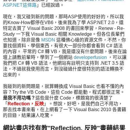
ASP.NET這條路
」已經說過。
現在，我又碰到新的問題，那時ASP使用的好好的，所以我
的Know-How都停在VB6，後來我為了學 ASP.NET 2.0，還
特定去買了 Visual Basic 2008 的書回來學習，Renew - Re-
Study 一下我 Visual Basic 相關 Knowledge。但各位長輩們
也知道，除非是像
MSDN
這種佛心級的資源文件，不然，你
要找個資料、學個東西，有很大一部份你都會看到 C# 語法
的內容。 平常的 C# 轉 VB，我是還沒有什麼問題，後來在論
壇上請教前輩時，學到了一個網站
developerfusion
，可以讓
我們把 C# 轉 VB 語法，他網站有註明只支持到 .NET 3.5 語
法，不過就我使用而言，到沒碰過什麼很特別的語法轉換不
出來的。
我碰到的新問題是，就算轉換成 Visual Basic 也看不懂的內
容？Try the VB Code，這些 Code 都能動，程式都很正常。
是我不用功嗎？
這些是什麼 Code，標題寫的很清楚了
「
Reflection，反映
」。想說，好吧，是我們自己不用功，
那去找本書來看，在上網看了一下 Visual Baisc 2010 各書籍
的目錄，結果讓人吃驚。
網站書店找有教"Reflection, 反映"書藉結果