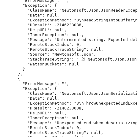
        "ErrorMessage": "",

        "Exception": {

          "ClassName": "Newtonsoft.Json.JsonReaderExcep
          "Data": null,

          "ExceptionMethod": "8\nReadStringIntoBuffer\n
          "HResult": -2146233088,

          "HelpURL": null,

          "InnerException": null,

          "Message": "Unterminated string. Expected del
          "RemoteStackIndex": 0,

          "RemoteStackTraceString": null,

          "Source": "Newtonsoft.Json",

          "StackTraceString": " 於 Newtonsoft.Json.Json
          "WatsonBuckets": null

        }

      },

      {

        "ErrorMessage": "",

        "Exception": {

          "ClassName": "Newtonsoft.Json.JsonSerializati
          "Data": null,

          "ExceptionMethod": "8\nThrowUnexpectedEndExc
          "HResult": -2146233088,

          "HelpURL": null,

          "InnerException": null,

          "Message": "Unexpected end when deserializing
          "RemoteStackIndex": 0,

          "RemoteStackTraceString": null,
