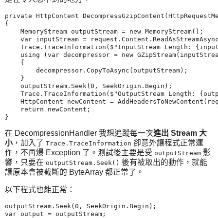
private HttpContent DecompressGzipContent(HttpRequestMe
{

    MemoryStream outputStream = new MemoryStream();

    var inputStream = request.Content.ReadAsStreamAsync
    Trace.TraceInformation($"InputStream Length: {input
    using (var decompressor = new GZipStream(inputStrea
    {

        decompressor.CopyToAsync(outputStream);

    }

    outputStream.Seek(0, SeekOrigin.Begin);

    Trace.TraceInformation($"OutputStream Length: {outp
    HttpContent newContent = AddHeadersToNewContent(req
    return newContent;

在 DecompressionHandler 我想追蹤每一次
進出 Stream 大
小
，加入了
卻意外讓程式正常運
Trace.TraceInformation
作，不再爆 Exception 了。測試後主要是受
影
outputStream
響，只要在
後有被取出的動作，就能
outputStream.Seek()
讓原本會被截斷的 ByteArray 都正常了。
以下程式也能正常：
outputStream.Seek(0, SeekOrigin.Begin);

var output = outputStream;
