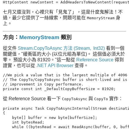
七月又還沒到，心裡只有「見鬼了」，這是什麼鬼解法！不
過，最少它提供了一絲線索，問題可能在
身
MemoryStream
上。
方向：
MemoryStream
類別
從文件
Stream.CopyToAsync 方法 (Stream, Int32)
看到一個
關鍵值，
緩衝區的大小 (以位元組為單位)。 這個值必須大於
零。 預設大小為 81920。
這一點從
Reference Source
得到
證實，也可以從
.NET API Browser
查得。
//We pick a value that is the largest multiple of 4096 
// The CopyTo/CopyToAsync buffer is short-lived and is 
// improvement in Copy performance.

從 Reference Source 看一下
與
實作：
CopyToAsync
CopyTo
private async Task CopyToAsyncInternal(Stream destinati
{

    byte[] buffer = new byte[bufferSize];

    int bytesRead;

    while ((bytesRead = await ReadAsync(buffer, 0, buff