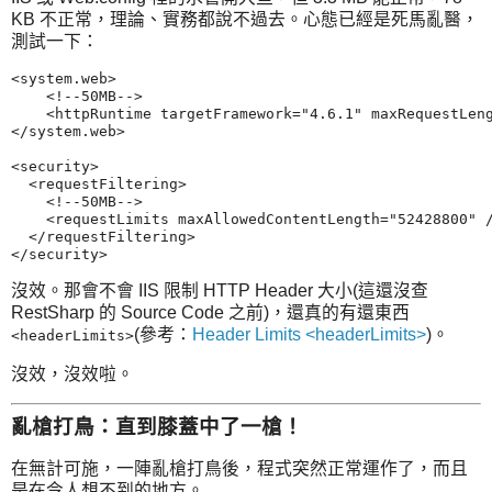
KB 不正常，理論、實務都說不過去。心態已經是死馬亂醫，
測試一下：
<system.web>

    <!--50MB-->

    <httpRuntime targetFramework="4.6.1" maxRequestLeng
</system.web>

<security>

  <requestFiltering>

    <!--50MB-->

    <requestLimits maxAllowedContentLength="52428800" /
  </requestFiltering>

沒效。那會不會 IIS 限制 HTTP Header 大小(這還沒查
RestSharp 的 Source Code 之前)，還真的有還東西
(參考：
Header Limits <headerLimits>
)。
<headerLimits>
沒效，沒效啦。
亂槍打鳥：直到膝蓋中了一槍！
在無計可施，一陣亂槍打鳥後，程式突然正常運作了，而且
是在令人想不到的地方。