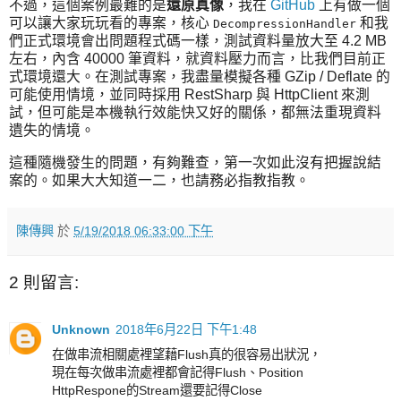
不過，這個案例最難的是
還原真像
，我在
GitHub
上有做一個
可以讓大家玩玩看的專案，核心
和我
DecompressionHandler
們正式環境會出問題程式碼一樣，測試資料量放大至 4.2 MB
左右，內含 40000 筆資料，就資料壓力而言，比我們目前正
式環境還大。在測試專案，我盡量模擬各種 GZip / Deflate 的
可能使用情境，並同時採用 RestSharp 與 HttpClient 來測
試，但可能是本機執行效能快又好的關係，都無法重現資料
遺失的情境。
這種隨機發生的問題，有夠難查，第一次如此沒有把握說結
案的。如果大大知道一二，也請務必指教指教。
陳傳興
於
5/19/2018 06:33:00 下午
2 則留言:
Unknown
2018年6月22日 下午1:48
在做串流相關處裡望藉Flush真的很容易出狀況，
現在每次做串流處裡都會記得Flush、Position
HttpRespone的Stream還要記得Close