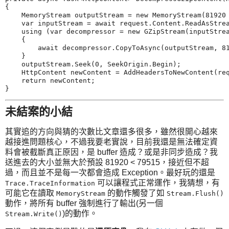
{

    MemoryStream outputStream = new MemoryStream(81920 
    var inputStream = await request.Content.ReadAsStrea
    using (var decompressor = new GZipStream(inputStrea
    {

        await decompressor.CopyToAsync(outputStream, 81
    }

    outputStream.Seek(0, SeekOrigin.Begin);

    HttpContent newContent = AddHeadersToNewContent(req
    return newContent;

未結案的小結
其實追的方向與猜的次數比文章還多很多，雖然很開心越來
越接進問題核心，不過我要老實說，目前我還是無法確定資
料會被截斷真正原因，是 buffer 造成？或是非同步造成？我
送進去的大小並無大於預設 81920 < 79515，接近但不超
過，而且並不是每一次都會造成 Exception。最好玩的還是
可以讓程式正常運作，我猜想，有
Trace.TraceInformation
可能它在讀取
的動作觸發了如
MemoryStream
Stream.Flush()
動作，將所有 buffer 強制進行了輸出(另一個
)的動作。
Stream.Write()