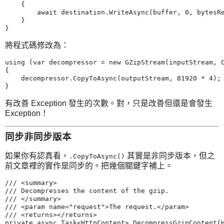
    {

        await destination.WriteAsync(buffer, 0, bytesRe
    }

將程式碼修改為：
using (var decompressor = new GZipStream(inputStream, C
{

    decompressor.CopyToAsync(outputStream, 81920 * 4);

有改善 Exception 發生的次數。對，只是改善但還是會發生
Exception！
同步非同步版本
如果你有認真看，
其實是非同步版本，但之
.CopyToAsync()
前文章裡的實作是同步的。把幾個關鍵字補上。
/// <summary>

/// Decompresses the content of the gzip.

/// </summary>

/// <param name="request">The request.</param>

/// <returns></returns>

private async Task<HttpContent> DecompressGzipContent(H