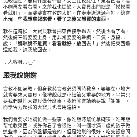
比較理性，要買什麼看什麼，女生比較感性，東看西看，看
不夠再左看右看，之前我也提過，大寶貝出門總是「摸摸看
看就好」，而婆婆實在教的太好，在走走逛逛過程裡，總會
出現一些
我想拿起來看，看了之後又想買的東西
。
就在這時候，大寶貝就會把東西接手過去，然後也看了看，
然後請
三媽
婆婆上身，用非常婆婆的聲調、口氣、身段…
說：「
媽咪說不能買，看看就好，放回去！
」然後把東西退
還給我，請我放回去。
…人客呀…-_-"
跟我說謝謝
言教不如身教，但身教與言教必須同時教育，婆婆在小地方
就會要求大寶貝，像禮貌就是小細節又重要的地方，平常只
要我們幫忙大寶貝做什麼事，我們就會請她要說「謝謝」，
而學習力超強的大寶貝也會用這招。
我們會要求她幫忙做一些事，像吃飯時幫忙拿碗筷，吃完飯
幫忙收東西，或許你看了會很怕，叫一個才滿二歲的孩子做
這些事，因為碗盤都是瓷的，但是她幫的很好，吃完飯會問