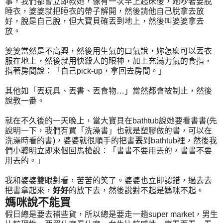
事，我們都會立即教她，像有一次早上起床後，她吵著要脫
睡衣，婆婆就把睡衣的帶子解開，然後請他自己脫拿去放
好，脫是自己脫，但大寶貝確丟到地上，然後叫婆婆拿去
放。
婆婆當然是不高興，然後用生氣的口氣說，妳怎麼可以丟衣
服在地上，然後就用快殺人的眼神，加上充滿力氣的食指，
指著房間說：「自己pick-up，拿回去房間。」
其他如「丟玩具、丟書、丟食物…」當然都會被制止，然後
說教一番。
就在不久後的一天晚上，當大寶貝在bathtub說她要看書書(先
說明一下，我們有買「洗澡書」也就是塑膠做的書，可以在
洗澡時看的書)，婆婆就很順手的把書
丟
到bathtub裡，然後我
們小聰明立即來個回馬槍說：「書書不要用丟的，書書不要
用丟的。」
我和婆婆雙眼對看，苦苦的笑了。婆婆也立即認錯，過去去
把書拿起來，
好好
的放下去，然後說對不起是媽咪不起。
媽咪說不能買
假日總是要去補些貨，所以總是要走一趟super market，男生