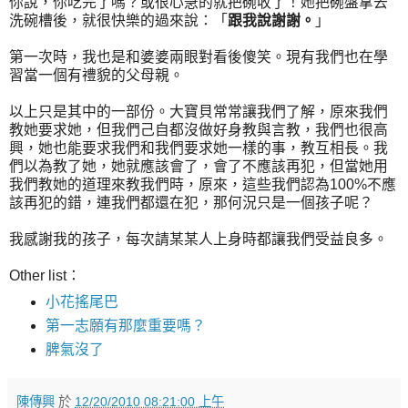
你說，你吃完了嗎？或很心急的就把碗收了！她把碗盤拿去
洗碗槽後，就很快樂的過來說：「
跟我說謝謝。
」
第一次時，我也是和婆婆兩眼對看後傻笑。現有我們也在學
習當一個有禮貌的父母親。
以上只是其中的一部份。大寶貝常常讓我們了解，原來我們
教她要求她，但我們己自都沒做好身教與言教，我們也很高
興，她也能要求我們和我們要求她一樣的事，教互相長。我
們以為教了她，她就應該會了，會了不應該再犯，但當她用
我們教她的道理來教我們時，原來，這些我們認為100%不應
該再犯的錯，連我們都還在犯，那何況只是一個孩子呢？
我感謝我的孩子，每次請某某人上身時都讓我們受益良多。
Other list：
小花搖尾巴
第一志願有那麼重要嗎？
脾氣沒了
陳傳興
於
12/20/2010 08:21:00 上午