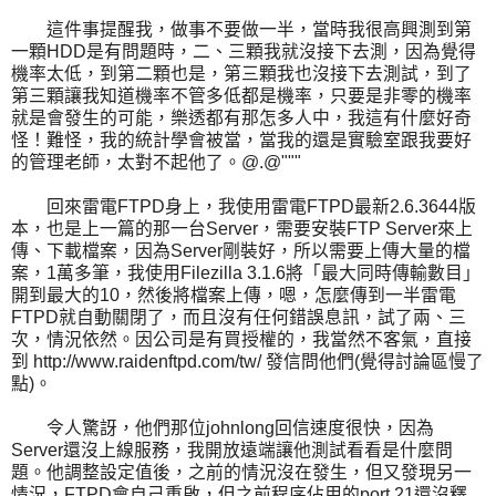
這件事提醒我，做事不要做一半，當時我很高興測到第
一顆HDD是有問題時，二、三顆我就沒接下去測，因為覺得
機率太低，到第二顆也是，第三顆我也沒接下去測試，到了
第三顆讓我知道機率不管多低都是機率，只要是非零的機率
就是會發生的可能，樂透都有那怎多人中，我這有什麼好奇
怪！難怪，我的統計學會被當，當我的還是實驗室跟我要好
的管理老師，太對不起他了。@.@"""
回來雷電FTPD身上，我使用雷電FTPD最新2.6.3644版
本，也是上一篇的那一台Server，需要安裝FTP Server來上
傳、下載檔案，因為Server剛裝好，所以需要上傳大量的檔
案，1萬多筆，我使用Filezilla 3.1.6將「最大同時傳輸數目」
開到最大的10，然後將檔案上傳，嗯，怎麼傳到一半雷電
FTPD就自動關閉了，而且沒有任何錯誤息訊，試了兩、三
次，情況依然。因公司是有買授權的，我當然不客氣，直接
到 http://www.raidenftpd.com/tw/ 發信問他們(覺得討論區慢了
點)。
令人驚訝，他們那位johnlong回信速度很快，因為
Server還沒上線服務，我開放遠端讓他測試看看是什麼問
題。他調整設定值後，之前的情況沒在發生，但又發現另一
情況，FTPD會自己重啟，但之前程序佔用的port 21還沒釋