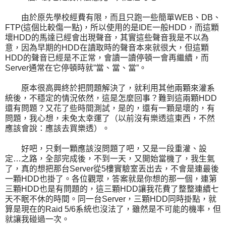
由於原先學校經費有限，而且只跑一些簡單WEB、DB、
FTP(這個比較傷一點)，所以使用的是IDE一般HDD，而這顆
壞HDD的馬達已經會出現聲音，其實這些聲音我是不以為
意，因為早期的HDD在讀取時的聲音本來就很大，但這顆
HDD的聲音已經是不正常，會讀一讀停頓一會再繼續，而
Server通常在它停頓時就”當、當、當”。
原本很高興終於把問題解決了，就利用其他兩顆來灌系
統後，不穩定的情況依然，這是怎麼回事？難到這兩顆HDD
還有問題？又花了些時間測試，是的，還有一顆是壞的，有
問題，我心想，未免太幸運了（以前沒有樂透這東西，不然
應該會說：應該去買樂透）。
好吧，只剩一顆應該沒問題了吧，又是一段重灌、設
定…之路，全部完成後，不到一天，又開始當機了，我生氣
了，真的想把那台Server從5樓實驗室丟出去，不會是連最後
一顆HDD也掛了。各位觀眾，答案就是你想的那一個，連第
三顆HDD也是有問題的，這三顆HDD讓我花費了整整連續七
天不眠不休的時間。同一台Server，三顆HDD同時掛點，就
算是現在的Raid 5/6系統也沒法了，雖然是不可能的機率，但
就讓我碰過一次。