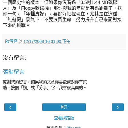
一個歷史性的版本，但如果你沒看過「3.5吋1.44 MB磁碟
片」及「Floppy軟碟機」那你與我的年紀是有點距離了，送
你一句，「
年輕真好
」，要好好把握現在，尤其是在這種
「無薪假」景氣下，不要浪費生命，努力提升自己來面對接
下來的挑戰。
陳傳興
於
12/17/2008 10:31:00 下午
沒有留言:
張貼留言
感謝您的留言，如果我的文章你喜歡或對你有幫
助，按個「讚」或「分享」它，我會很高興的。
‹
›
首頁
查看網路版
技術提供：
Blogger
.