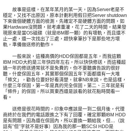
故事是這樣，在某年某月的某一天，因為Server老是不
穩定，又找不出原因，原本計劃利用假日把Server shutdown
下來做個硬體方面的檢測，先確定不是硬體方面的問題，如
果Hardware沒問題，就考慮重灌，花了二天的時間，結果發
現原來是當OS磁碟（就是IBM那一顆）的有壞軌，而且還不
止一處，還一次找出了三處，趕快拿筆抄下是那些地方壞
軌，準備做送修的動作。
一般來說，這種高價的HDD保固都是五年，而我這顆
IBM HDD大約是三年快四年左右，所以快快修送，而這種超
過一年的修送通常就不是免費的，你不要聽廣告說的很好
聽，什麼保固五年，其實那個保固五年下面都還有一大堆
「條文」，勸各位要好好看清楚，就拿NB來說，也是這樣，
什麼三年保固，第一年是真的完全保固，第二、三年就是有
「條件」的保固，所以買東西還是該看的就花點時間看一
看。
送修是很花時間的，印象中應該是一到二個月後，代理
商終於在我們的電話跟進之下有了回覆，確定那顆IBM HDD
是有問題，因為還在保固內，所以要換一顆給我，但…（說
話有"但"字就不是好事）因為我的那一顆SCSI HDD是