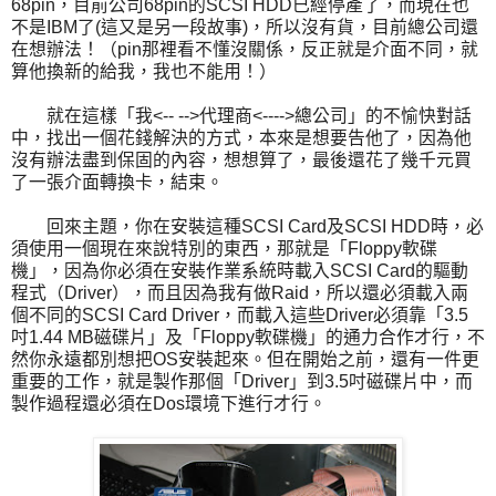
68pin，目前公司68pin的SCSI HDD已經停產了，而現在也
不是IBM了(這又是另一段故事)，所以沒有貨，目前總公司還
在想辦法！（pin那裡看不懂沒關係，反正就是介面不同，就
算他換新的給我，我也不能用！）
就在這樣「我<-- -->代理商<---->總公司」的不愉快對話
中，找出一個花錢解決的方式，本來是想要告他了，因為他
沒有辦法盡到保固的內容，想想算了，最後還花了幾千元買
了一張介面轉換卡，結束。
回來主題，你在安裝這種SCSI Card及SCSI HDD時，必
須使用一個現在來說特別的東西，那就是「Floppy軟碟
機」，因為你必須在安裝作業系統時載入SCSI Card的驅動
程式（Driver），而且因為我有做Raid，所以還必須載入兩
個不同的SCSI Card Driver，而載入這些Driver必須靠「3.5
吋1.44 MB磁碟片」及「Floppy軟碟機」的通力合作才行，不
然你永遠都別想把OS安裝起來。但在開始之前，還有一件更
重要的工作，就是製作那個「Driver」到3.5吋磁碟片中，而
製作過程還必須在Dos環境下進行才行。