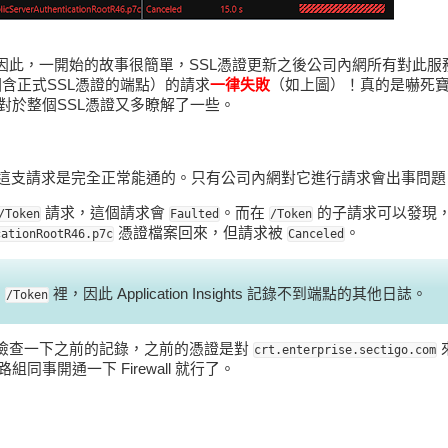
因此，一開始的故事很簡單，SSL憑證更新之後公司內網所有對此服
含正式SSL憑證的端點）的請求
一律失敗
（如上圖）！真的是嚇死
對於整個SSL憑證又多瞭解了一些。
這支請求是完全正常能通的。只有公司內網對它進行請求會出事問題
請求，這個請求會
。而在
的子請求可以發現
/Token
Faulted
/Token
憑證檔案回來，但請求被
。
cationRootR46.p7c
Canceled
到
裡，因此 Application Insights 記錄不到端點的其他日誌。
/Token
沒開，檢查一下之前的記錄，之前的憑證是對
crt.enterprise.sectigo.com
組同事開通一下 Firewall 就行了。