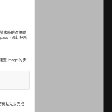
PS 請求時的憑證驗
ypass，都比把所
置 image 的步
時機點先去完成