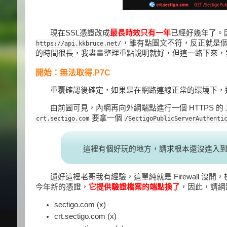
現在SSL憑證改成
最長時效只有一年
已經好幾年了。
，雖有點圖文不符，反正就是個
https://api.kkbruce.net/
的時間很長，我盡量整理重點說明就好，但這一路下來，
開始：無法取得.P7C
重覆確認後確定，如果是在網路連線正常的環境下，
由前圖可見，內網再向外網端點進行一個 HTTPS 的
要拿一個
crt.sectigo.com
/SectigoPublicServerAuthenti
這裡有個好玩的地方，請求根本還沒進入
還好這裡老哥我有經驗，這單純就是 Firewall 
今年新的憑證，
它提供驗證檔案的端點換了
，因此，請網路
sectigo.com (x)
crt.sectigo.com (x)