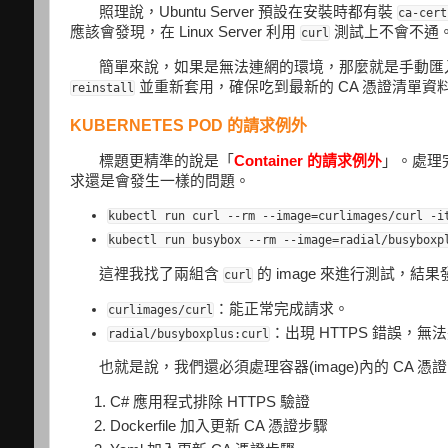
照理說，Ubuntu Server 預設在安裝時都有裝
ca-cert
應該會發現，在 Linux Server 利用
測試上不會不通
curl
簡單來說，如果是無法連網的環境，那麼就是手動匯入
並重新套用，確保吃到最新的 CA 憑證清單資
reinstall
KUBERNETES POD 的請求例外
標題更精準的說是「
Container 的請求例外
」。處理完 
求還是會發生一樣的問題。
kubectl run curl --rm --image=curlimages/curl -i
kubectl run busybox --rm --image=radial/busyboxp
這裡我找了兩組含
的 image 來進行測試，
curl
：能正常完成請求。
curlimages/curl
：出現 HTTPS 錯誤，無
radial/busyboxplus:curl
也就是說，我們還必須處理容器(image)內的 CA
C# 應用程式排除 HTTPS 驗證
Dockerfile 加入更新 CA 憑證步驟