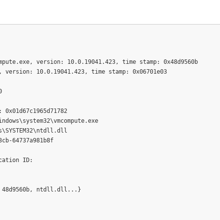
mpute.exe, version: 10.0.19041.423, time stamp: 0x48d9560b

 version: 10.0.19041.423, time stamp: 0x06701e03



 0x01d67c1965d71782

ndows\system32\vmcompute.exe

\SYSTEM32\ntdll.dll

cb-64737a981b8f

ation ID:

48d9560b, ntdll.dll...}
