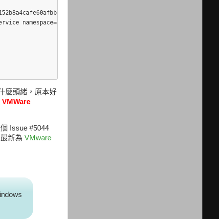
52b8a4cafe60afbb05a45a71f3c1461b3266223375bcc16dc49892ca1b7e2b

rvice namespace=moby module=libcontainerd

在沒什麼頭緒，原本好
 VMWare
個 Issue #5044
下最新為
VMware
ndows