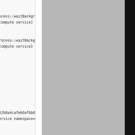
cess::waitBackground

ompute service]

ocess::waitBackground

ompute service}

2b8a4cafe60afbb05a45a71f3c1461b3266223375bcc16dc49892ca1b7e2b

rvice namespace=moby module=libcontainerd
