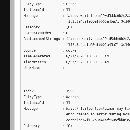
EntryType          : Error

InstanceId         : 11

Message            : failed wait [spanID=d5ddc0b2c2a
                     f152b8a4cafe60afbb05a45a71f3c14
Category           : (0)

CategoryNumber     : 0

ReplacementStrings : {failed wait, spanID=d5ddc0b2c2
                     f152b8a4cafe60afbb05a45a71f3c14
Source             : docker

TimeGenerated      : 8/27/2020 10:50:17 AM

TimeWritten        : 8/27/2020 10:50:17 AM

UserName           :

---

Index              : 1590

EntryType          : Warning

InstanceId         : 11

Message            : Wait() failed (container may ha
                     encountered an error during hcs
                     container=f152b8a4cafe60afbb05a4
Category           : (0)
