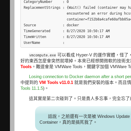
CategoryNumber     : 0

ReplacementStrings : {Wait() failed (container may h
                     encountered an error during hcs
                     container=f152b8a4cafe60afbb05a4
Source             : docker

TimeGenerated      : 8/27/2020 10:50:17 AM

TimeWritten        : 8/27/2020 10:50:17 AM

可以看成 Hyper-V 的運作實體，
vmcompute.exe
好的東西怎麼會突然就壞掉。本來已經想開微軟的技術支援。但
Tools
。難道會是 VMWare Tools，關鍵字加個 VMWare 
Losing connection to Docker daemon after a short per
中提到的
VM Tools v11.0.1
就是我們安裝的版本。而且情境
Tools 11.1.5
)。
這其實是第二次碰到了。只是貴人多忘事，完全忘了
話說，之前還有一次是被 Windows Updat
Container，真的是搞死我了。