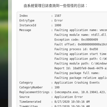
由系統管理日誌查詢到一些怪怪的日誌：
Index              : 1587

EntryType          : Error

InstanceId         : 1000

Message            : Faulting application name: vmco
                     Faulting module name: ntdll.dll,
                     Exception code: 0xc0000409

                     Fault offset: 0x00000000000a10c0
                     Faulting process id: 0xd50

                     Faulting application start time:
                     Faulting application path: C:\Wi
                     Faulting module path: C:\Windows
                     Report Id: 10a05fe9-0ee6-4479-a3
                     Faulting package full name:

                     Faulting package-relative applic
Category           : Application Crashing Events

CategoryNumber     : 100

ReplacementStrings : {vmcompute.exe, 10.0.19041.423, 
Source             : Application Error

TimeGenerated      : 8/27/2020 10:50:16 AM

TimeWritten        : 8/27/2020 10:50:16 AM
