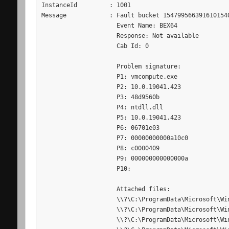
InstanceId         : 1001

Message            : Fault bucket 1547995663916101540
                     Event Name: BEX64

                     Response: Not available

                     Cab Id: 0

                     Problem signature:

                     P1: vmcompute.exe

                     P2: 10.0.19041.423

                     P3: 48d9560b

                     P4: ntdll.dll

                     P5: 10.0.19041.423

                     P6: 06701e03

                     P7: 00000000000a10c0

                     P8: c0000409

                     P9: 000000000000000a

                     P10:

                     Attached files:

                     \\?\C:\ProgramData\Microsoft\Win
                     \\?\C:\ProgramData\Microsoft\Win
                     \\?\C:\ProgramData\Microsoft\Win