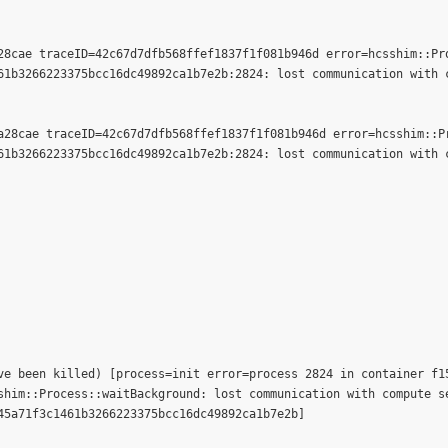
28cae traceID=42c67d7dfb568ffef1837f1f081b946d error=hcsshim::Pro
61b3266223375bcc16dc49892ca1b7e2b:2824: lost communication with c
a28cae traceID=42c67d7dfb568ffef1837f1f081b946d error=hcsshim::Pr
61b3266223375bcc16dc49892ca1b7e2b:2824: lost communication with c
ve been killed) [process=init error=process 2824 in container f15
shim::Process::waitBackground: lost communication with compute se
5a71f3c1461b3266223375bcc16dc49892ca1b7e2b]
