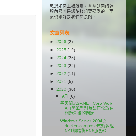
教您如何上場殺敵，拳拳到肉的課
程內容才是您花錢想要聽到的，而
這也剛好是我們擅長的。
文章列表
►
2026
(2)
►
2025
(19)
►
2024
(25)
►
2023
(22)
►
2022
(11)
►
2021
(5)
▼
2020
(30)
▼
9月
(6)
答客問:ASP.NET Core Web
API簡單型別無法正常取值
問題背後的問題
Windows Server 2004之
docker-compose啟動多組
NAT網路後HNS服務C...