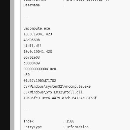
UserName           :

---

vmcompute.exe

10.0.19041.423

48d9560b

ntdll.dll

10.0.19041.423

06701e03

c0000409

00000000000a10c0

d50

01d67c1965d71782

C:\Windows\system32\vmcompute.exe

C:\Windows\SYSTEM32\ntdll.dll

10a05fe9-0ee6-4479-a3cb-64737a981b8f

---

Index              : 1588

EntryType          : Information
