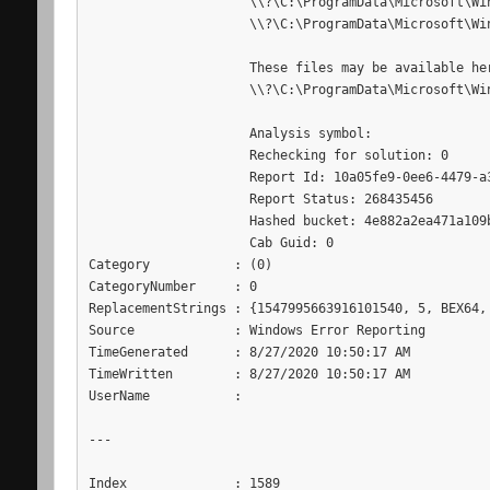
                     \\?\C:\ProgramData\Microsoft\Win
                     \\?\C:\ProgramData\Microsoft\Win
                     These files may be available her
                     \\?\C:\ProgramData\Microsoft\Wi
                     Analysis symbol:

                     Rechecking for solution: 0

                     Report Id: 10a05fe9-0ee6-4479-a3
                     Report Status: 268435456

                     Hashed bucket: 4e882a2ea471a109b
                     Cab Guid: 0

Category           : (0)

CategoryNumber     : 0

ReplacementStrings : {1547995663916101540, 5, BEX64, 
Source             : Windows Error Reporting

TimeGenerated      : 8/27/2020 10:50:17 AM

TimeWritten        : 8/27/2020 10:50:17 AM

UserName           :

---

Index              : 1589
