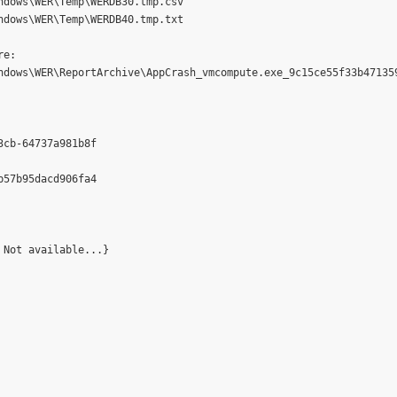
dows\WER\Temp\WERDB30.tmp.csv

dows\WER\Temp\WERDB40.tmp.txt

e:

ndows\WER\ReportArchive\AppCrash_vmcompute.exe_9c15ce55f33b471359
cb-64737a981b8f

57b95dacd906fa4

Not available...}
