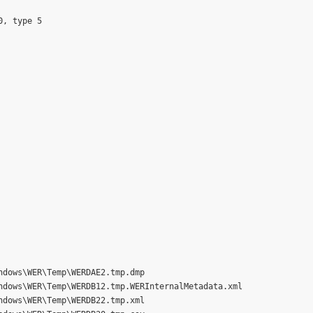
, type 5

dows\WER\Temp\WERDAE2.tmp.dmp

dows\WER\Temp\WERDB12.tmp.WERInternalMetadata.xml

dows\WER\Temp\WERDB22.tmp.xml
