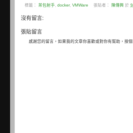
標籤：
茶包射手
,
docker
,
VMWare
張貼者：
陳傳興
於
9
沒有留言:
張貼留言
感謝您的留言，如果我的文章你喜歡或對你有幫助，按個