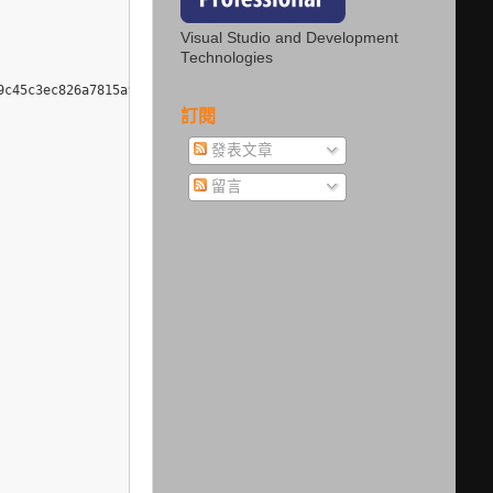
Visual Studio and Development
Technologies
c45c3ec826a7815a9831_10679ad2_c54e53a8-72ec-4c49-a56e-89a3b91435
訂閱
發表文章
留言