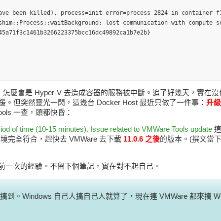
ave been killed), process=init error=process 2824 in container f1
shim::Process::waitBackground: lost communication with compute se
5a71f3c1461b3266223375bcc16dc49892ca1b7e2b}

怪了，怎麼會是 Hyper-V 去造成容器的服務被中斷。追了好幾天，實
突然靈光一閃，這幾台 Docker Host 最近只做了一件事：
升級
Tools 一查，頭都快昏：
iod of time (10-15 minutes). Issue related to VMWare Tools update
這
完全符合，趕快去 VMWare 去下載
11.0.6 之後
的版本。(撰文當
前一次的經驗。不留下個筆記，實在對不起自己。
e 搞到。Windows 自己人搞自己人就算了，現在連 VMWare 都來搞 Wi