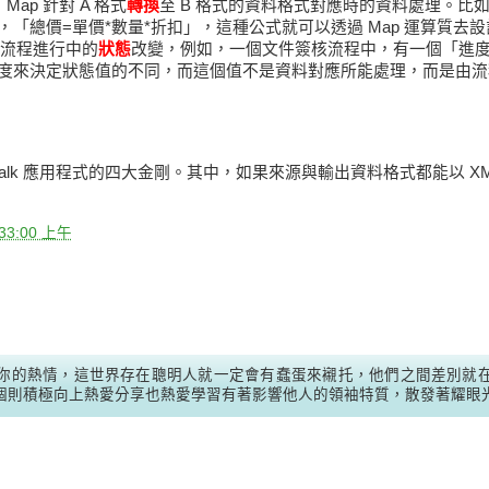
，Map 針對 A 格式
轉換
至 B 格式的資料格式對應時的資料處理。比
「總價=單價*數量*折扣」，這種公式就可以透過 Map 運算質去
，在流程進行中的
狀態
改變，例如，一個文件簽核流程中，有一個「進
度來決定狀態值的不同，而這個值不是資料對應所能處理，而是由流
n 是組成 Biztalk 應用程式的四大金剛。其中，如果來源與輸出資料格式都能以 
:33:00 上午
你的熱情，這世界存在聰明人就一定會有蠢蛋來襯托，他們之間差別就
個則積極向上熱愛分享也熱愛學習有著影響他人的領袖特質，散發著耀眼