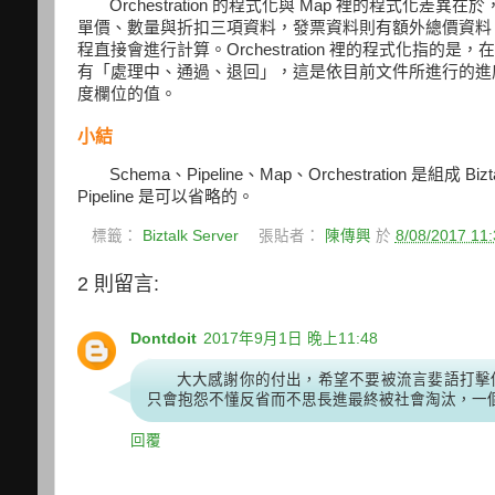
Orchestration 的程式化與 Map 裡的程式化差異在於
單價、數量與折扣三項資料，發票資料則有額外總價資料，
程直接會進行計算。Orchestration 裡的程式化指的是
有「處理中、通過、退回」，這是依目前文件所進行的進
度欄位的值。
小結
Schema、Pipeline、Map、Orchestratio
Pipeline 是可以省略的。
標籤：
Biztalk Server
張貼者：
陳傳興
於
8/08/2017 11
2 則留言:
Dontdoit
2017年9月1日 晚上11:48
大大感謝你的付出，希望不要被流言婓語打擊
只會抱怨不懂反省而不思長進最終被社會淘汰，一
回覆