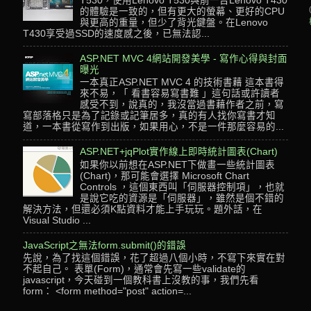
T530，使用Lenovo T530與前一台Lenovo T430
的體驗是一致的，但有更大的螢幕、更好的CPU
與更高的重量，但少了背光鍵盤。在Lenovo
T430享受過SSD的速度感之後，已無法認...
ASP.NET MVC 4網站開發美學 - 寫作心得與封面
曝光
一本真正ASP.NET MVC 4 的技術書藉 這本書得
來不易，「 看書容易寫書難 」這句話或許讀者
感受不到，說真的，我沒當過書藉作者之前，寫
寫部落格只是為了記錄或記筆居多，真的有人找你寫書才知
道，一本書從寫作到出版，如果用心，不是一件那麼容易的...
ASP.NET+jqPlot實作線上即時統計圖表(Chart)
如果你以前想在ASP.NET下做畫一些統計圖表
(Chart)，那可能會選擇 Microsoft Chart
Controls ，這個東西叫「伺服器控制項」，也就
是說它吃的資源是「伺服器」，雖然是個不錯的
解決方法，但還必須K點資料才能上手玩玩。題外話，在
Visual Studio ...
JavaScript之無法form.submit()的錯誤
先說，為了找這個錯誤，花了超過八個小時，不寫下來實在對
不起自己。 表單(Form)，通常會先寫一些validate的
javascript，今天碰到一個教科書上沒教的事，我們先看
form： <form method="post" action=...