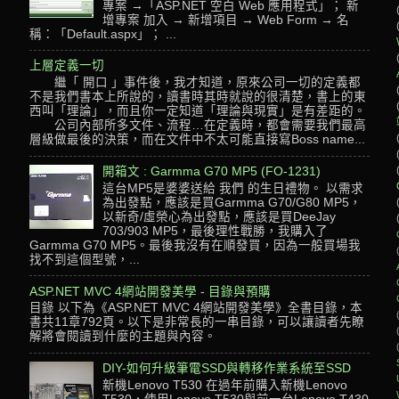
專案 →「ASP.NET 空白 Web 應用程式」； 新
增專案 加入 → 新增項目 → Web Form → 名
稱：「Default.aspx」； ...
上層定義一切
繼「 開口 」事件後，我才知道，原來公司一切的定義都
不是我們書本上所說的，讀書時其時就說的很清楚，書上的東
西叫「理論」，而且你一定知道「理論與現實」是有差距的。
公司內部所多文件、流程…在定義時，都會需要我們最高
層級做最後的決策，而在文件中不太可能直接寫Boss name...
開箱文 : Garmma G70 MP5 (FO-1231)
這台MP5是婆婆送給 我們 的生日禮物。 以需求
為出發點，應該是買Garmma G70/G80 MP5，
以新奇/虛榮心為出發點，應該是買DeeJay
703/903 MP5，最後理性戰勝，我購入了
Garmma G70 MP5。最後我沒有在順發買，因為一般買場我
找不到這個型號，...
ASP.NET MVC 4網站開發美學 - 目錄與預購
目錄 以下為《ASP.NET MVC 4網站開發美學》全書目錄，本
書共11章792頁。以下是非常長的一串目錄，可以讓讀者先瞭
解將會閱讀到什麼的主題與內容。
DIY-如何升級筆電SSD與轉移作業系統至SSD
新機Lenovo T530 在過年前購入新機Lenovo