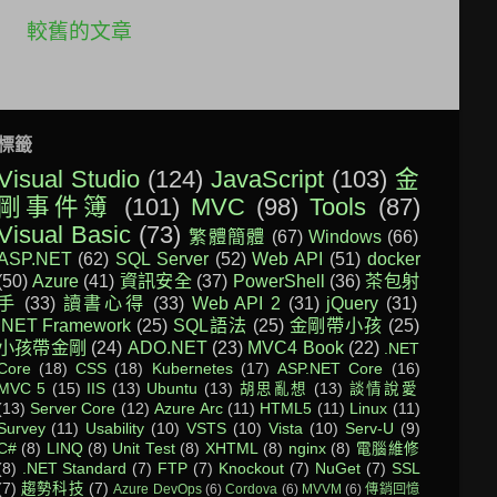
較舊的文章
標籤
Visual Studio
(124)
JavaScript
(103)
金
剛事件簿
(101)
MVC
(98)
Tools
(87)
Visual Basic
(73)
繁體簡體
(67)
Windows
(66)
ASP.NET
(62)
SQL Server
(52)
Web API
(51)
docker
(50)
Azure
(41)
資訊安全
(37)
PowerShell
(36)
茶包射
手
(33)
讀書心得
(33)
Web API 2
(31)
jQuery
(31)
.NET Framework
(25)
SQL語法
(25)
金剛帶小孩
(25)
小孩帶金剛
(24)
ADO.NET
(23)
MVC4 Book
(22)
.NET
Core
(18)
CSS
(18)
Kubernetes
(17)
ASP.NET Core
(16)
MVC 5
(15)
IIS
(13)
Ubuntu
(13)
胡思亂想
(13)
談情說愛
(13)
Server Core
(12)
Azure Arc
(11)
HTML5
(11)
Linux
(11)
Survey
(11)
Usability
(10)
VSTS
(10)
Vista
(10)
Serv-U
(9)
C#
(8)
LINQ
(8)
Unit Test
(8)
XHTML
(8)
nginx
(8)
電腦維修
(8)
.NET Standard
(7)
FTP
(7)
Knockout
(7)
NuGet
(7)
SSL
(7)
趨勢科技
(7)
Azure DevOps
(6)
Cordova
(6)
MVVM
(6)
傳銷回憶