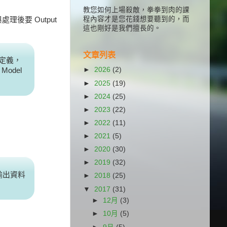
教您如何上場殺敵，拳拳到肉的課
程內容才是您花錢想要聽到的，而
與處理後要 Output
這也剛好是我們擅長的。
文章列表
 定義，
►
2026
(2)
odel
►
2025
(19)
►
2024
(25)
►
2023
(22)
►
2022
(11)
►
2021
(5)
►
2020
(30)
►
2019
(32)
或輸出資料
►
2018
(25)
▼
2017
(31)
►
12月
(3)
►
10月
(5)