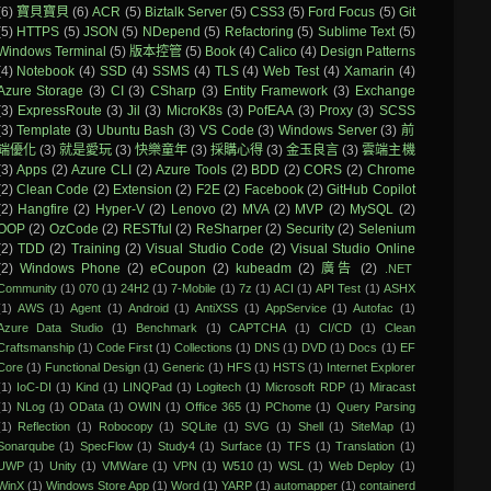
(6)
寶貝寶貝
(6)
ACR
(5)
Biztalk Server
(5)
CSS3
(5)
Ford Focus
(5)
Git
(5)
HTTPS
(5)
JSON
(5)
NDepend
(5)
Refactoring
(5)
Sublime Text
(5)
Windows Terminal
(5)
版本控管
(5)
Book
(4)
Calico
(4)
Design Patterns
(4)
Notebook
(4)
SSD
(4)
SSMS
(4)
TLS
(4)
Web Test
(4)
Xamarin
(4)
Azure Storage
(3)
CI
(3)
CSharp
(3)
Entity Framework
(3)
Exchange
(3)
ExpressRoute
(3)
Jil
(3)
MicroK8s
(3)
PofEAA
(3)
Proxy
(3)
SCSS
(3)
Template
(3)
Ubuntu Bash
(3)
VS Code
(3)
Windows Server
(3)
前
端優化
(3)
就是愛玩
(3)
快樂童年
(3)
採購心得
(3)
金玉良言
(3)
雲端主機
(3)
Apps
(2)
Azure CLI
(2)
Azure Tools
(2)
BDD
(2)
CORS
(2)
Chrome
(2)
Clean Code
(2)
Extension
(2)
F2E
(2)
Facebook
(2)
GitHub Copilot
(2)
Hangfire
(2)
Hyper-V
(2)
Lenovo
(2)
MVA
(2)
MVP
(2)
MySQL
(2)
OOP
(2)
OzCode
(2)
RESTful
(2)
ReSharper
(2)
Security
(2)
Selenium
(2)
TDD
(2)
Training
(2)
Visual Studio Code
(2)
Visual Studio Online
(2)
Windows Phone
(2)
eCoupon
(2)
kubeadm
(2)
廣告
(2)
.NET
Community
(1)
070
(1)
24H2
(1)
7-Mobile
(1)
7z
(1)
ACI
(1)
API Test
(1)
ASHX
(1)
AWS
(1)
Agent
(1)
Android
(1)
AntiXSS
(1)
AppService
(1)
Autofac
(1)
Azure Data Studio
(1)
Benchmark
(1)
CAPTCHA
(1)
CI/CD
(1)
Clean
Craftsmanship
(1)
Code First
(1)
Collections
(1)
DNS
(1)
DVD
(1)
Docs
(1)
EF
Core
(1)
Functional Design
(1)
Generic
(1)
HFS
(1)
HSTS
(1)
Internet Explorer
(1)
IoC-DI
(1)
Kind
(1)
LINQPad
(1)
Logitech
(1)
Microsoft RDP
(1)
Miracast
(1)
NLog
(1)
OData
(1)
OWIN
(1)
Office 365
(1)
PChome
(1)
Query Parsing
(1)
Reflection
(1)
Robocopy
(1)
SQLite
(1)
SVG
(1)
Shell
(1)
SiteMap
(1)
Sonarqube
(1)
SpecFlow
(1)
Study4
(1)
Surface
(1)
TFS
(1)
Translation
(1)
UWP
(1)
Unity
(1)
VMWare
(1)
VPN
(1)
W510
(1)
WSL
(1)
Web Deploy
(1)
WinX
(1)
Windows Store App
(1)
Word
(1)
YARP
(1)
automapper
(1)
containerd