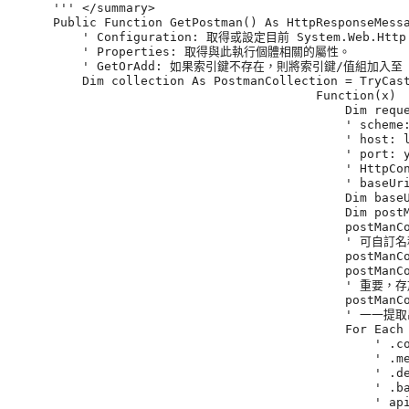
      ''' </summary>

      Public Function GetPostman() As HttpResponseMessa
          ' Configuration: 取得或設定目前 System.Web.Http.A
          ' Properties: 取得與此執行個體相關的屬性。

          ' GetOrAdd: 如果索引鍵不存在，則將索引鍵/值組加入至 System
          Dim collection As PostmanCollection = TryCast
                                          Function(x)

                                              Dim reque
                                              ' scheme:
                                              ' host: l
                                              ' port: y
                                              ' HttpCon
                                              ' baseUri
                                              Dim baseU
                                              Dim postM
                                              postManCo
                                              ' 可自訂名
                                              postManCo
                                              postManCo
                                              ' 重
                                              postManCo
                                              ' 
                                              For Each 
                                                  '
                                                  ' .me
                                                 
                                                  ' .ba
                                                  ' a