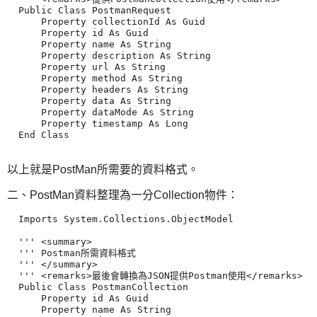
  Public Class PostmanRequest

      Property collectionId As Guid

      Property id As Guid

      Property name As String

      Property description As String

      Property url As String

      Property method As String

      Property headers As String

      Property data As String

      Property dataMode As String

      Property timestamp As Long

  End Class

以上就是PostMan所需要的資料格式。
二、PostMan資料整理為一分Collection物件：
  Imports System.Collections.ObjectModel

  ''' <summary>

  ''' Postman所需資料格式

  ''' </summary>

  ''' <remarks>最後會轉換為JSON提供Postman使用</remarks>

  Public Class PostmanCollection

      Property id As Guid

      Property name As String
