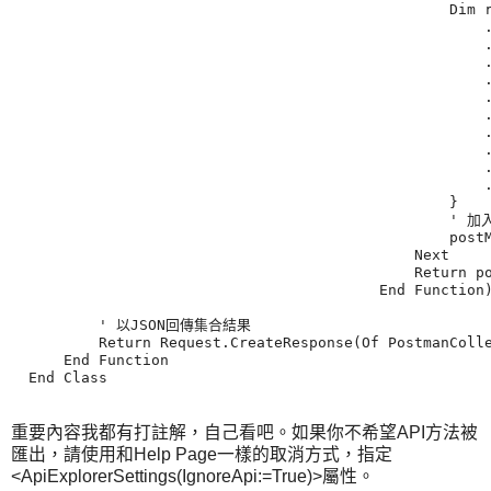
                                                  Dim r
                                                      .
                                                      .
                                                      .
                                                      .
                                                      .
                                                      .
                                                      .
                                                      .
                                                      .
                                                      .
                                                  }

                                                  ' 加
                                                  postM
                                              Next

                                              Return po
                                          End Function)
          ' 以JSON回傳集合結果

          Return Request.CreateResponse(Of PostmanColle
      End Function

  End Class

重要內容我都有打註解，自己看吧。如果你不希望API方法被
匯出，請使用和Help Page一樣的取消方式，指定
<ApiExplorerSettings(IgnoreApi:=True)>屬性。