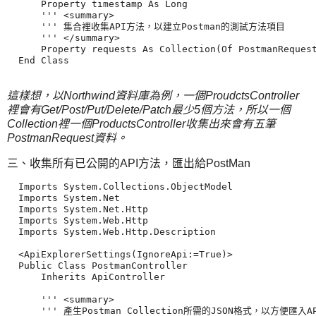
      Property timestamp As Long

      ''' <summary>

      ''' 集合裡收集API方法，以建立Postman的測試方法項目

      ''' </summary>

      Property requests As Collection(Of PostmanRequest
  End Class   

這樣想，以Northwind資料庫為例，一個ProudctsController
裡會有Get/Post/Put/Delete/Patch最少5個方法，所以一個
Collection裡一個ProductsController收集出來會有五筆
PostmanRequest資料。
三、收集所有已公開的API方法，匯出給PostMan
  Imports System.Collections.ObjectModel

  Imports System.Net

  Imports System.Net.Http

  Imports System.Web.Http

  Imports System.Web.Http.Description

  <ApiExplorerSettings(IgnoreApi:=True)>

  Public Class PostmanController

      Inherits ApiController

      ''' <summary>

      ''' 產生Postman Collection所需的JSON格式，以方便匯