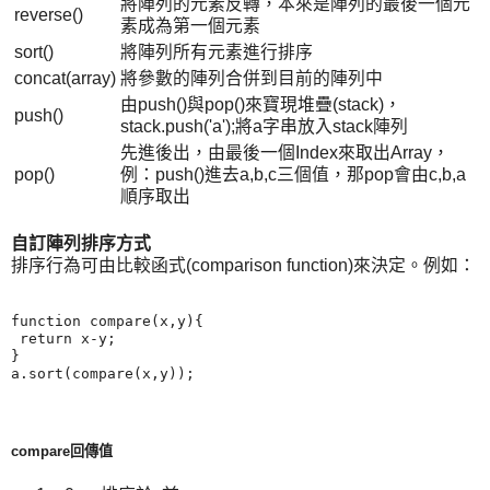
將陣列的元素反轉，本來是陣列的最後一個元
reverse()
素成為第一個元素
sort()
將陣列所有元素進行排序
concat(array)
將參數的陣列合併到目前的陣列中
由push()與pop()來寶現堆疊(stack)，
push()
stack.push('a');將a字串放入stack陣列
先進後出，由最後一個Index來取出Array，
pop()
例：push()進去a,b,c三個值，那pop會由c,b,a
順序取出
自訂陣列排序方式
排序行為可由比較函式(comparison function)來決定。例如：
function compare(x,y){

 return x-y;

}

compare回傳值