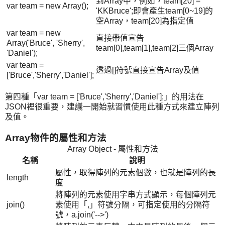
到Array中，例如，team[20] =
var team = new Array();
'KKBruce';即會產生team[0~19]的
空Array，team[20]為指定值
var team = new
直接帶值宣告
Array('Bruce', 'Sherry',
team[0],team[1],team[2]三個Array
'Daniel');
var team =
透過[]符號直接宣告Array及值
['Bruce','Sherry','Daniel'];
第四種「var team = ['Bruce','Sherry','Daniel'];」的用法在
JSON裡很重要，建議一開始就習慣使用此種方式來建立陣列
及值。
Array物件的屬性和方法
Array Object - 屬性和方法
名稱
說明
屬性，取得陣列的元素個數，也就是陣列的長
length
度
將陣列的元素使用字串方式顯示，每個陣列元
join()
素使用「,」符號分隔，可指定使用的分隔符
號，a.join('-->')