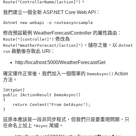
。
Route("ControllerName/[action]")
我們建立一個全新 ASP.NET Core Web API：
修改預設範例 WeatherForecastController 的屬性路由：
修改為
Route("[controller]")
，儲存之後，以
Route("WeatherForecast/[action]")
dotnet
啟動後存取此 URI：
run
http://localhost:5000/WeatherForecast/Get
確定運作正常後，我們加入一個簡單的
Action
DemoAsync()
方法。
[HttpGet]

public IActionResult DemoAsync()

{

    return Content("From GetAsync");

這原本應該是一段非同步程式，但我們只是要重現問題，只
在命名上加上
尾綴。
*Async