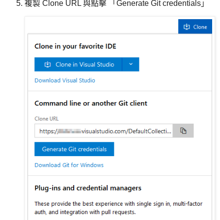
複製 Clone URL 與點擊 「Generate Git credentials」